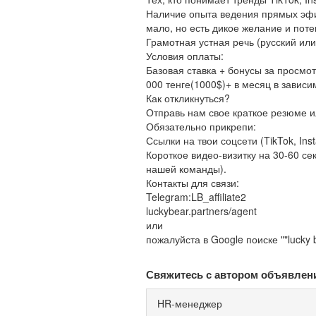
Наличие опыта ведения прямых эфи
мало, но есть дикое желание и пот
Грамотная устная речь (русский или
Условия оплаты:
Базовая ставка + бонусы за просмо
000 тенге(1000$)+ в месяц в зависи
Как откликнуться?
Отправь нам свое краткое резюме и
Обязательно прикрепи:
Ссылки на твои соцсети (TikTok, Ins
Короткое видео-визитку на 30-60 се
нашей команды).
Контакты для связи:
Telegram:LB_affiliate2
luckybear.partners/agent
или
пожалуйста в Google поиске ""lucky b
Свяжитесь с автором объявлен
HR-менеджер