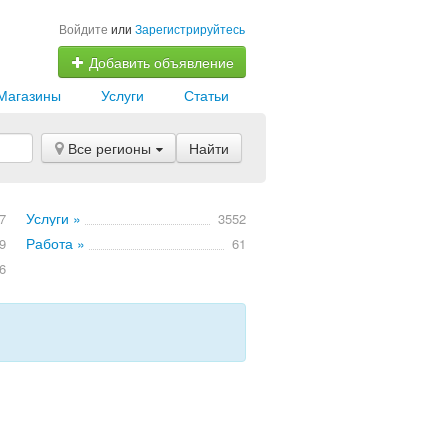
Войдите
или
Зарегистрируйтесь
Добавить объявление
Магазины
Услуги
Статьи
Все регионы
Найти
Услуги »
7
3552
Работа »
9
61
6