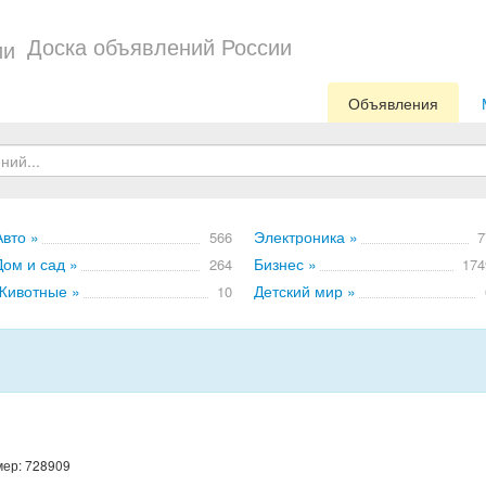
Доска объявлений России
Объявления
Авто »
Электроника »
566
7
Дом и сад »
Бизнес »
264
174
Животные »
Детский мир »
10
мер: 728909