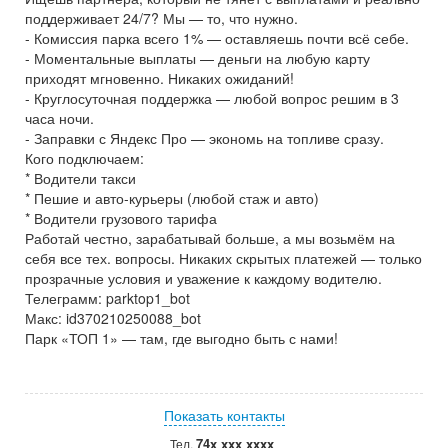
поддерживает 24/7? Мы — то, что нужно.
- Комиссия парка всего 1% — оставляешь почти всё себе.
- Моментальные выплаты — деньги на любую карту
приходят мгновенно. Никаких ожиданий!
- Круглосуточная поддержка — любой вопрос решим в 3
часа ночи.
- Заправки с Яндекс Про — экономь на топливе сразу.
Кого подключаем:
* Водители такси
* Пешие и авто-курьеры (любой стаж и авто)
* Водители грузового тарифа
Работай честно, зарабатывай больше, а мы возьмём на
себя все тех. вопросы. Никаких скрытых платежей — только
прозрачные условия и уважение к каждому водителю.
Телеграмм: parktop1_bot
Макс: id370210250088_bot
Парк «ТОП 1» — там, где выгодно быть с нами!
Показать контакты
74x xxx xxxx
Тел.