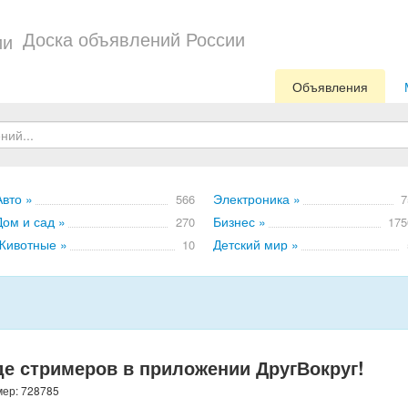
Доска объявлений России
Объявления
Авто »
Электроника »
566
7
Дом и сад »
Бизнес »
270
175
Животные »
Детский мир »
10
е стримеров в приложении ДругВокруг!
мер: 728785