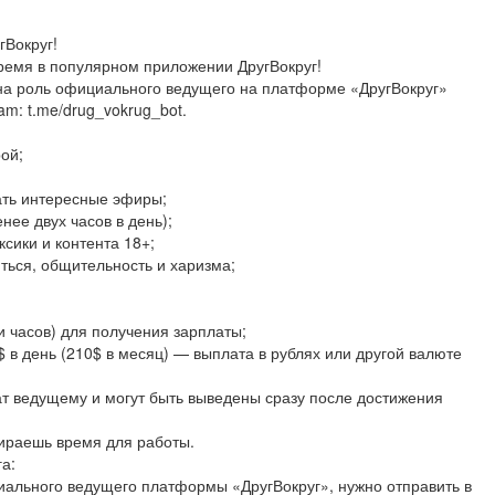
Вокруг!
ремя в популярном приложении ДругВокруг!
 на роль официального ведущего на платформе «ДругВокруг»
am: t.me/drug_vokrug_bot.
ой;
ать интересные эфиры;
нее двух часов в день);
сики и контента 18+;
ться, общительность и харизма;
и часов) для получения зарплаты;
 в день (210$ в месяц) — выплата в рублях или другой валюте
т ведущему и могут быть выведены сразу после достижения
ираешь время для работы.
а:
иального ведущего платформы «ДругВокруг», нужно отправить в