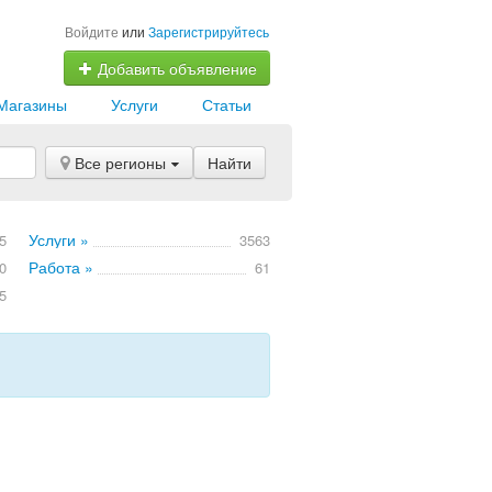
Войдите
или
Зарегистрируйтесь
Добавить объявление
Магазины
Услуги
Статьи
Все регионы
Найти
Услуги »
5
3563
Работа »
0
61
5