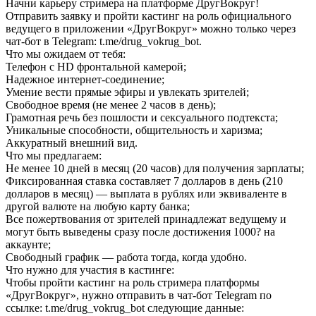
Начни карьеру стримера на платформе ДругВокруг!
Отправить заявку и пройти кастинг на роль официального
ведущего в приложении «ДругВокруг» можно только через
чат-бот в Telegram: t.me/drug_vokrug_bot.
Что мы ожидаем от тебя:
Телефон с HD фронтальной камерой;
Надежное интернет-соединение;
Умение вести прямые эфиры и увлекать зрителей;
Свободное время (не менее 2 часов в день);
Грамотная речь без пошлости и сексуального подтекста;
Уникальные способности, общительность и харизма;
Аккуратный внешний вид.
Что мы предлагаем:
Не менее 10 дней в месяц (20 часов) для получения зарплаты;
Фиксированная ставка составляет 7 долларов в день (210
долларов в месяц) — выплата в рублях или эквиваленте в
другой валюте на любую карту банка;
Все пожертвования от зрителей принадлежат ведущему и
могут быть выведены сразу после достижения 1000? на
аккаунте;
Свободный график — работа тогда, когда удобно.
Что нужно для участия в кастинге:
Чтобы пройти кастинг на роль стримера платформы
«ДругВокруг», нужно отправить в чат-бот Telegram по
ссылке: t.me/drug_vokrug_bot следующие данные: