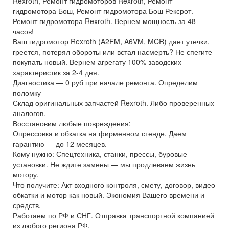
Rexroth, Ремонт гидромоторов Rexroth, Ремонт
гидромотора Бош, Ремонт гидромотора Бош Рексрот.
Ремонт гидромотора Rexroth. Вернем мощность за 48
часов!
Ваш гидромотор Rexroth (A2FM, A6VM, MCR) дает утечки,
греется, потерял обороты или встал насмерть? Не спегите
покупать новый. Вернем агрегату 100% заводских
характеристик за 2-4 дня.
Диагностика — 0 руб при начале ремонта. Определим
поломку
Склад оригинальных запчастей Rexroth. Либо проверенных
аналогов.
Восстановим любые повреждения:
Опрессовка и обкатка на фирменном стенде. Даем
гарантию — до 12 месяцев.
Кому нужно: Спецтехника, станки, прессы, буровые
установки. Не ждите замены — мы продлеваем жизнь
мотору.
Что получите: Акт входного контроля, смету, договор, видео
обкатки и мотор как новый. Экономия Вашего времени и
средств.
Работаем по РФ и СНГ. Отправка транспортной компанией
из любого региона РФ.