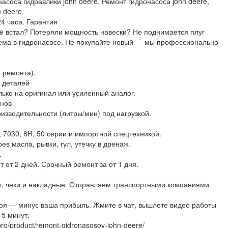
насоса гидравлики john deere, Ремонт гидронасоса john deere,
 deere.
4 часа. Гарантия
re встал? Потеряли мощность навески? Не поднимается плуг
ема в гидронасосе. Не покупайте новый — мы профессионально
е ремонта).
х деталей
ько на оригинал или усиленный аналог.
анов
оизводительности (литры/мин) под нагрузкой.
, 7030, 8R, 50 серии и импортной спецтехникой.
ев масла, рывки, гул, утечку в дренаж.
.
 от 2 дней. Срочный ремонт за от 1 дня.
ру, чеки и накладные. Отправляем транспортными компаниями
тоя — минус ваша прибыль. Жмите в чат, вышлете видео работы
15 минут.
pro/product/remont-gidronasosov-john-deere/