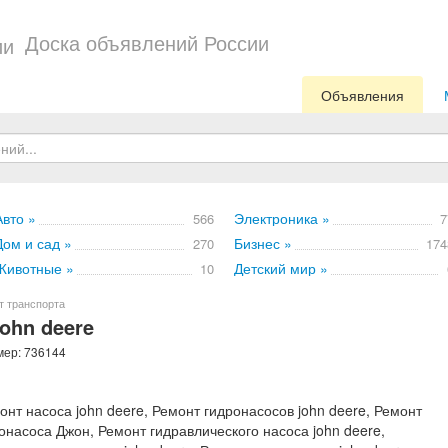
Доска объявлений России
Объявления
Авто »
Электроника »
566
7
Дом и сад »
Бизнес »
270
174
Животные »
Детский мир »
10
т транспорта
ohn deere
мер: 736144
онт насоса john deere, Ремонт гидронасосов john deere, Ремонт
онасоса Джон, Ремонт гидравлического насоса john deere,