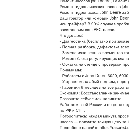
Ремонт насосов john deere, Ремонт 
Ремонт гидравлических насосов john
Ремонт гидронасоса John Deere за 2
Ваш трактор или комбайн John Dee
или грейфер? В 90% случаев пробл
восстановим ваш PFC-насос.
Что делаем:
- Диагностика (бесплатно при заказ
- Полная разборка, дефектовка все
- Замена изношенных элементов тол
- Ремонт блока регулирующих клап
- Обкатка на стенде с проверкой пр
Почему мы:
- Работаем с John Deere 6020, 6030
- Устраняем: слабый подъем, перегр
- Гарантия 6 месяцев на все работы
Экономия: Восстановление занимает
Позвоните сейчас или напишите.
Работаем всей России и по догово
по РФ и СНГ.
Поторопитесь: каждая минута прос
насоса — получите точную цену за 
Подробнее на сайте https://raspred.