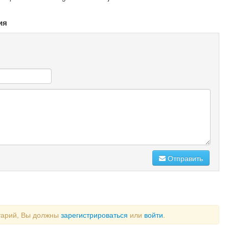
ия
Отправить
тарий, Вы должны
зарегистрироваться
или
войти
.