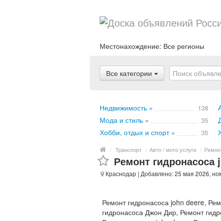
Местонахождение:
Все регионы
Все категории
Недвижимость »
138
Мода и стиль »
35
Хобби, отдых и спорт »
35
/
Транспорт
/
Авто / мото услуги
/
Ремон
Ремонт гидронасоса j
Краснодар
| Добавлено: 25 мая 2026, но
Ремонт гидронасоса john deere, Рем
гидронасоса Джон Дир, Ремонт гидр