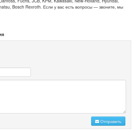
er-Danfoss, Fuchs, JCB, KPM, Kawasaki, New-Holland, Hyundai,
Komatsu, Bosch Rexroth. Если у вас есть вопросы — звоните, мы
ия
Отправить