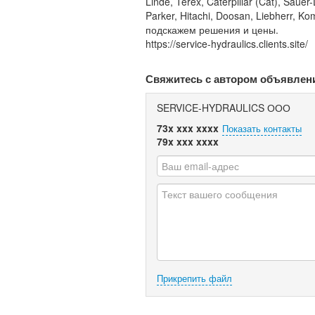
Linde, Terex, Caterpillar (Cat), Sau
Parker, Hitachi, Doosan, Liebherr, 
подскажем решения и цены.
https://service-hydraulics.clients.site/
Свяжитесь с автором объявлен
SERVICE-HYDRAULICS ООО
73x xxx xxxx
Показать контакты
79x xxx xxxx
Прикрепить файл