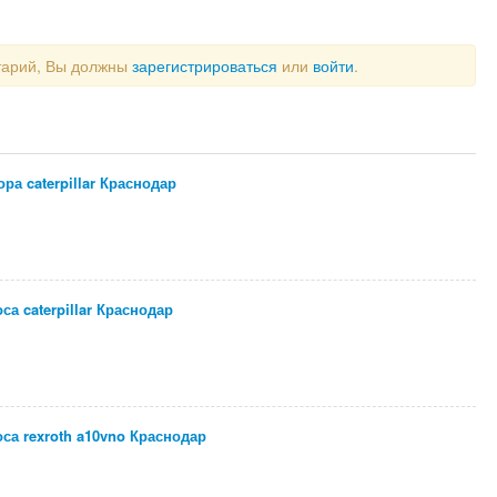
тарий, Вы должны
зарегистрироваться
или
войти
.
ра caterpillar Краснодар
а caterpillar Краснодар
са rexroth a10vno Краснодар