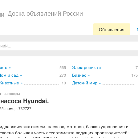
Доска объявлений России
Объявления
Авто »
Электроника »
565
7
Дом и сад »
Бизнес »
270
175
Животные »
Детский мир »
10
т транспорта
насоса Hyundai.
25, номер: 732727
дравлических систем: насосов, моторов, блоков управления и
освоена большая часть ассортимента ведущих производителей: