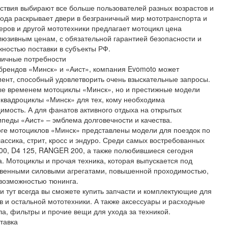
ествия выбирают все больше пользователей разных возрастов и
ода раскрывает двери в безграничный мир мототранспорта и
еров и другой мототехники предлагает мотоцикл цена
склюзивным ценам, с обязательной гарантией безопасности и
ностью поставки в субъекты РФ.
личные потребности
брендов «Минск» и «Аист», компания Evomoto может
ент, способный удовлетворить очень взыскательные запросы.
ные временем мотоциклы «Минск», но и престижные модели
 квадроциклы «Минск» для тех, кому необходима
мость. А для фанатов активного отдыха на открытых
педы «Аист» – эмблема долговечности и качества.
оге мотоциклов «Минск» представлены модели для поездок по
ассика, стрит, кросс и эндуро. Среди самых востребованных
0, D4 125, RANGER 200, а также полюбившиеся сегодня
. Мотоциклы и прочая техника, которая выпускается под
твенными силовыми агрегатами, повышенной проходимостью,
возможностью тюнинга.
и тут всегда вы сможете купить запчасти и комплектующие для
 и остальной мототехники. А также аксессуары и расходные
а, фильтры и прочие вещи для ухода за техникой.
тавка