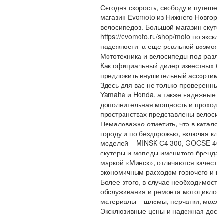
Сегодня скорость, свободу и путеш
магазин Evomoto из Нижнего Новгор
велосипедов. Большой магазин скут
https://evomoto.ru/shop/moto по эк
надежности, а еще реальной возмож
Мототехника и велосипеды под раз
Как официальный дилер известных 
предложить внушительный ассортим
Здесь для вас не только проверен
Yamaha и Honda, а также надежные
дополнительная мощность и проходи
пространствах представлены велоси
Немаловажно отметить, что в катал
городу и по бездорожью, включая кл
моделей – MINSK С4 300, GOOSE 40
скутеры и мопеды именитого бренда
маркой «Минск», отличаются качес
экономичным расходом горючего и 
Более этого, в случае необходимост
обслуживания и ремонта мотоциклов
материалы – шлемы, перчатки, масл
Эксклюзивные цены и надежная дос