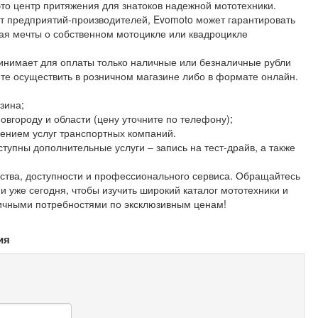
это центр притяжения для знатоков надежной мототехники.
т предприятий-производителей, Evomoto может гарантировать
ая мечты о собственном мотоцикле или квадроцикле
ринимает для оплаты только наличные или безналичные рубли
ете осуществить в розничном магазине либо в формате онлайн.
зина;
овгороду и области (цену уточните по телефону);
чением услуг транспортных компаний.
тупны дополнительные услуги – запись на тест-драйв, а также
ества, доступности и профессионального сервиса. Обращайтесь
уже сегодня, чтобы изучить широкий каталог мототехники и
личными потребностями по эксклюзивным ценам!
ия