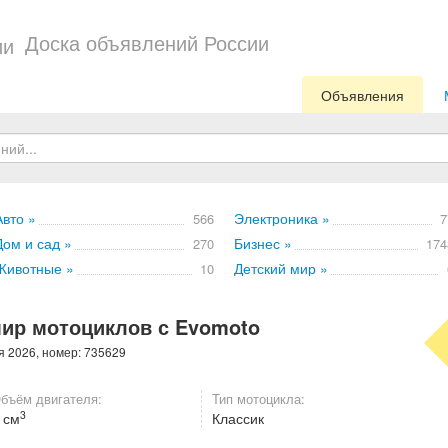
Доска объявлений России
Объявления
Авто »
Электроника »
566
7
Дом и сад »
Бизнес »
270
174
Животные »
Детский мир »
10
мир мотоциклов с Evomoto
я 2026, номер: 735629
бъём двигателя:
Тип мотоцикла:
3
 см
Классик