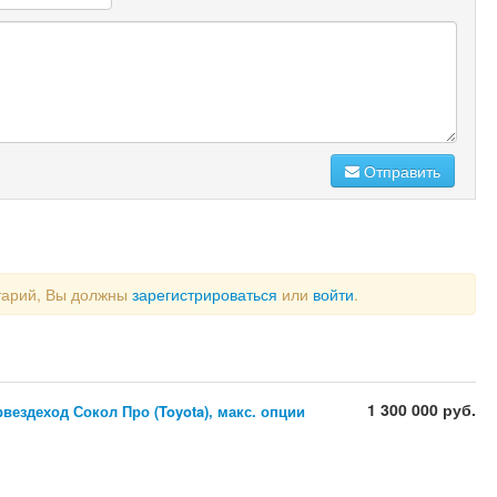
Отправить
тарий, Вы должны
зарегистрироваться
или
войти
.
1 300 000 руб.
вездеход Сокол Про (Toyota), макс. опции