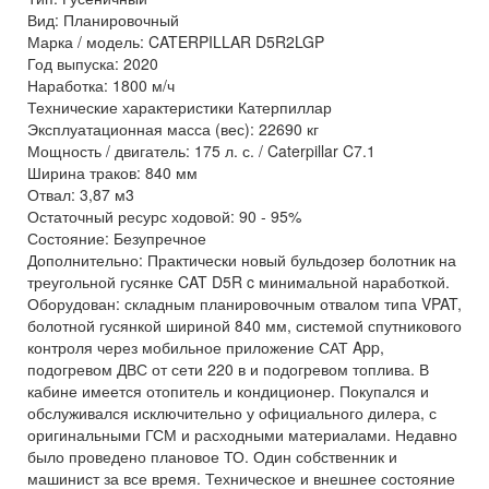
Вид: Планировочный
Марка / модель: CATERPILLAR D5R2LGP
Год выпуска: 2020
Наработка: 1800 м/ч
Технические характеристики Катерпиллар
Эксплуатационная масса (вес): 22690 кг
Мощность / двигатель: 175 л. с. / Caterpillar C7.1
Ширина траков: 840 мм
Отвал: 3,87 м3
Остаточный ресурс ходовой: 90 - 95%
Состояние: Безупречное
Дополнительно: Практически новый бульдозер болотник на
треугольной гусянке CAT D5R c минимальной наработкой.
Оборудован: складным планировочным отвалом типа VPAT,
болотной гусянкой шириной 840 мм, системой спутникового
контроля через мобильное приложение САТ App,
подогревом ДВС от сети 220 в и подогревом топлива. В
кабине имеется отопитель и кондиционер. Покупался и
обслуживался исключительно у официального дилера, с
оригинальными ГСМ и расходными материалами. Недавно
было проведено плановое ТО. Один собственник и
машинист за все время. Техническое и внешнее состояние