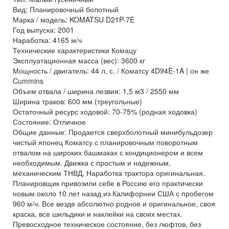
Вид: Планировочный болотный
Марка / модель: KOMATSU D21P-7E
Год выпуска: 2001
Наработка: 4165 м/ч
Технические характеристики Комацу
Эксплуатационная масса (вес): 3600 кг
Мощность / двигатель: 44 л. с. / Коматсу 4D94E-1A | он же
Cummins
Объем отвала / ширина лезвия: 1,5 м3 / 2550 мм
Ширина траков: 600 мм (треугольные)
Остаточный ресурс ходовой: 70-75% (родная ходовка)
Состояние: Отличное
Общие данные: Продается сверхболотный минибульдозер
чистый японец Коматсу с планировочным поворотным
отвалом на широких башмаках с кондиционером и всем
необходимым. Движка с простым и надежным,
механическим ТНВД. Наработка трактора оригинальная.
Планировщик привозили себе в Россию его практически
новым около 10 лет назад из Калифорнии США с пробегом
960 м/ч. Все везде абсолютно родное и оригинальное, своя
краска, все шильдики и наклейки на своих местах.
Превосходное техническое состояние, без люфтов, без