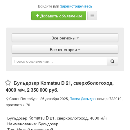
Войдите
или
Зарегистрируйтесь
Добавить объявление
Главная
Все регионы
Объявления
Все категории
Магазины
Услуги
Статьи
Бульдозер Komatsu D 21, сверхболотоход,
4000 м/ч
,
2 350 000 руб.
Санкт-Петербург
| 26 декабря 2025,
Павел Давыдов
, номер: 733919,
просмотры: 70
Бульдозер Komatsu D 21, сверхболотоход, 4000 м/ч
Наименование: Бульдозер
Тип: Малый гусеничный