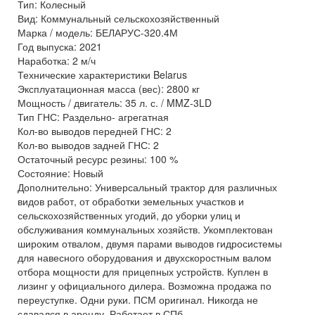
Тип: Колесный
Вид: Коммунальный сельскохозяйственный
Марка / модель: БЕЛАРУС-320.4М
Год выпуска: 2021
Наработка: 2 м/ч
Технические характеристики Belarus
Эксплуатационная масса (вес): 2800 кг
Мощность / двигатель: 35 л. с. / MMZ-3LD
Тип ГНС: Раздельно- агрегатная
Кол-во выводов передней ГНС: 2
Кол-во выводов задней ГНС: 2
Остаточный ресурс резины: 100 %
Состояние: Новый
Дополнительно: Универсальный трактор для различных
видов работ, от обработки земельных участков и
сельскохозяйственных угодий, до уборки улиц и
обслуживания коммунальных хозяйств. Укомплектован
широким отвалом, двумя парами выводов гидросистемы
для навесного оборудования и двухскоростным валом
отбора мощности для прицепных устройств. Куплен в
лизинг у официального дилера. Возможна продажа по
переуступке. Одни руки. ПСМ оригинал. Никогда не
сдавался в аренду. Работает в СПб