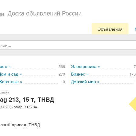
Доска объявлений России
Объявления
Авто »
Электроника »
566
7
Дом и сад »
Бизнес »
270
175
Животные »
Детский мир »
10
ехника
g 213, 15 т, ТНВД
 2023, номер: 715784
полный привод, ТНВД