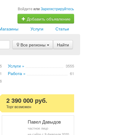
Войдите
или
Зарегистрируйтесь
Добавить объявление
Магазины
Услуги
Статьи
Все регионы
Найти
Услуги »
5
3555
Работа »
1
61
6
2 390 000 руб.
Торг возможен
Павел Давыдов
частное лицо
на сайте с 9 февраля 2020