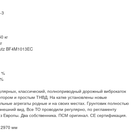
-3
0 кг
г
Deutz BF4M1013EC
5 %
 %
улярных, классический, полноприводный дорожный виброкаток
тором и простым ТНВД. На катке установлены новые
альные агрегаты родные и на своих местах. Грунтовик полностью
внешний вид. Все ТО проводили регулярно, по регламенту
 из Европы. Два собственника. ПСМ оригинал. СЕ сертификация.
 2970 мм