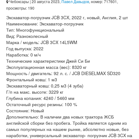
Чебоксары
| 20 августа 2023,
Павел Давыдов
, номер: 717601,
просмотры: 190
Экскаватор-погрузчик JCB 3CX, 2022 г, новый, Англия, 2 шт
Наименование: Экскаватор-погрузчик
Тип: Многофункциональный
Вид: Разноколесный
Марка / модель: JCB 3CX 14L5WM
Год выпуска: 2022
Наработка: 0 м/ч
Технические характеристики Джей Си Би
Эксплуатационная масса (вес): 8320 кг
Мощность / двигатель: 92 л. с. / JCB DIESELMAX SD320
Фронтальный ковш: 1 м3
Экскаваторный ковш: 0,25 м3 (4 зуба)
Г/п на макс. высоте: 3229 кг
Глубина копания: 4240 / 5460 мм
Остаточный ресурс резины: 100 %
Состояние: Новый
Дополнительно: В наличии два новых трактора ЖСБ
английской сборки без пробега. Тройка является одним из
самых популярных на нашем рынке, абсолютно новые, без
наработки, универсальный экскаватор- погрузчик JCB 3CX на