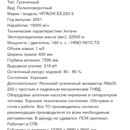
Тип: Гусеничный
Вид: Полноповоротный
Марка / модель: HITACHI EX-220-5
Год выпуска: 2001
Наработка: 19000 м/ч
Технические характеристики Хитачи
Эксплуатационная масса (вес): 22500 кг
Мощность / двигатель: 160 л. с. / HINO H07C-TD
Объем ковша: 1 м3
Ширина траков: 600 мм
Глубина копания: 7590 мм
Вырывное усилие: 218 кН
Остаточный ресурс ходовой: 80 - 85 %
Состояние: Хорошее
Дополнительно: Японский гусеничный экскаватор Hitachi
220 с простым и надежным механическим ТНВД.
Оборудован штатным насосом перекачки и сепаратором
топлива. Хорошее техническое состояние. Обслужен и
готов к работе. Все ТО производились согласно
рекомендация производителя по всем необходимым
регламентам. В аренду не сдавался. ПСМ оригинал.
Работает в СПБ
Габаритные размеры: 10260 x 2990 x 2940 мм