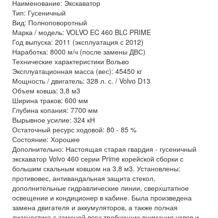
Наименование: Экскаватор
Тип: Гусеничный
Вид: Полноповоротный
Марка / модель: VOLVO EC 460 BLC PRIME
Год выпуска: 2011 (эксплуатация с 2012)
Наработка: 8000 м/ч (после замены ДВС)
Технические характеристики Вольво
Эксплуатационная масса (вес): 45450 кг
Мощность / двигатель: 328 л. с. / Volvo D13
Объем ковша: 3,8 м3
Ширина траков: 600 мм
Глубина копания: 7700 мм
Вырывное усилие: 324 кН
Остаточный ресурс ходовой: 80 - 85 %
Состояние: Хорошее
Дополнительно: Настоящая старая гвардия - гусеничный
экскаватор Volvo 460 серии Prime корейской сборки с
большим скальным ковшом на 3,8 м3. Установлены:
противовес, антивандальная защита стекол,
дополнительные гидравлические линии, сверхштатное
освещение и кондиционер в кабине. Была произведена
замена двигателя и аккумуляторов, а также полная
диагностика с заменой всех требующих внимания узлов и