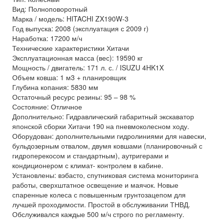
Вид: Полноповоротный
Марка / модель: HITACHI ZX190W-3
Год выпуска: 2008 (эксплуатация с 2009 г)
Наработка: 17200 м/ч
Технические характеристики Хитачи
Эксплуатационная масса (вес): 19590 кг
Мощность / двигатель: 171 л. с. / ISUZU 4HK1X
Объем ковша: 1 м3 + планировщик
Глубина копания: 5830 мм
Остаточный ресурс резины: 95 – 98 %
Состояние: Отличное
Дополнительно: Гидравлический габаритный экскаватор
японской сборки Хитачи 190 на пневмоколесном ходу.
Оборудован: дополнительными гидролиниями для навески,
бульдозерным отвалом, двумя ковшами (планировочный с
гидроперекосом и стандартным), аутригерами и
кондиционером с климат- контролем в кабине.
Установлены: вэбасто, спутниковая система мониторинга
работы, сверхштатное освещение и маячок. Новые
спаренные колеса с повышенным грунтозацепом для
лучшей проходимости. Простой в обслуживании ТНВД.
Обслуживался каждые 500 м/ч строго по регламенту.