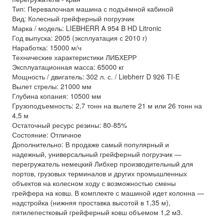
Тип: Перевалочная машина с подъёмной кабиной
Вид: Колесный грейферный погрузчик
Марка / модель: LIEBHERR A 954 B HD Litronic
Год выпуска: 2005 (эксплуатация с 2010 г)
Наработка: 15000 м/ч
Технические характеристики ЛИБХЕРР
Эксплуатационная масса: 65000 кг
Мощность / двигатель: 302 л. с. / Liebherr D 926 TI-E
Вылет стрелы: 21000 мм
Глубина копания: 10500 мм
Грузоподъемность: 2,7 тонн на вылете 21 м или 26 тонн на
4,5 м
Остаточный ресурс резины: 80-85%
Состояние: Отличное
Дополнительно: В продаже самый популярный и
надежный, универсальный грейферный погрузчик —
перегружатель немецкий Либхер производительный для
портов, грузовых терминалов и других промышленных
объектов на колесном ходу с возможностью смены
грейфера на ковш. В комплекте с машиной идет колонна —
надстройка (нижняя проставка высотой в 1,35 м),
пятилепестковый грейферный ковш объемом 1,2 м3.