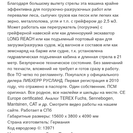
Благодаря большому вылету стрелы эта машина крайне
эффективна для погрузочно-разгрузочных работ или
перевалки леса, сыпучих грузов как песок или легких как
зерно, металлолома, угля и т.п. с грейфером до 2,5 м3.
Может работать как перегружатель (погрузчик) с
грейферной навеской или как длиннорукий экскаватор
LONG REACH или как подъемный портовый кран для
загрузки/разгрузка судов, ж/д вагонов и составов или как
земснаряд на барже или судне, т.к. установлена
гидравлическая подъемная кабина и длинная стрела в 21
метр. Безупречное техническое состояние. Без замечаний
по техчасти, вложений не требует и готов сразу в работу.
Все ТО четко по регламенту. Покупался у официального
дилера ЛИБХЕРР РУСЛАНД. Первая регистрация в 2010
году, что отражено в паспорте. Один собственник. ПСМ
оригинал. Все родное, все наклейки и шильды на месте. СЕ
Europe certificated. Аналог TEREX Fuchs, Sennebogen,
Mantsinen, CAT и др. Смотрите видео работы на нашем
сайте. Работает в СПб
Габаритные размеры: 15600 х 3800 х 4090 мм
Страна изготовитель: Германия
Код евродозер ©: 13971