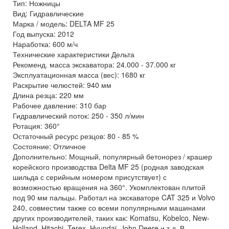
Тип: Ножницы
Вид: Гидравлические
Марка / модель: DELTA MF 25
Год выпуска: 2012
Наработка: 600 м/ч
Технические характеристики Дельта
Рекоменд. масса экскаватора: 24.000 - 37.000 кг
Эксплуатационная масса (вес): 1680 кг
Раскрытие челюстей: 940 мм
Длина резца: 220 мм
Рабочее давление: 310 бар
Гидравлический поток: 250 - 350 л/мин
Ротация: 360°
Остаточный ресурс резцов: 80 - 85 %
Состояние: Отличное
Дополнительно: Мощный, популярный бетонорез / крашер
корейского производства Delta MF 25 (родная заводская
шильда с серийным номером присутствует) с
возможностью вращения на 360°. Укомплектован плитой
под 90 мм пальцы. Работал на экскаваторе CAT 325 и Volvo
240, совместим также со всеми популярными машинами
других производителей, таких как: Komatsu, Kobelco, New-
Holland, Hitachi, Terex, Hyundai, John Deere и т.д. В