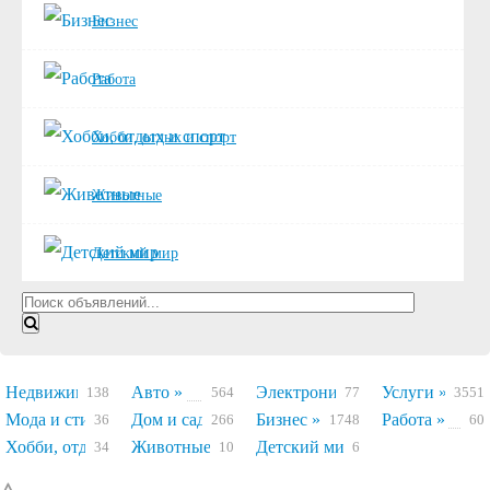
Бизнес
Работа
Хобби, отдых и спорт
Животные
Детский мир
Недвижимость »
Авто »
Электроника »
Услуги »
138
564
77
3551
Мода и стиль »
Дом и сад »
Бизнес »
Работа »
36
266
1748
60
Хобби, отдых и спорт »
Животные »
Детский мир »
34
10
6