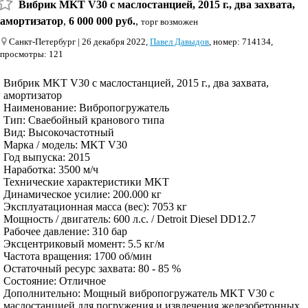
Вибрик MKT V30 с маслостанцией, 2015 г., два захвата,
амортизатор
,
6 000 000 руб.
,
торг возможен
Санкт-Петербург
| 26 декабря 2022,
Павел Давыдов
, номер: 714134,
просмотры: 121
Вибрик MKT V30 с маслостанцией, 2015 г., два захвата,
амортизатор
Наименование: Вибропогружатель
Тип: Сваебойный кранового типа
Вид: Высокочастотный
Марка / модель: MKT V30
Год выпуска: 2015
Наработка: 3500 м/ч
Технические характеристики MKT
Динамическое усилие: 200.000 кг
Эксплуатационная масса (вес): 7053 кг
Мощность / двигатель: 600 л.с. / Detroit Diesel DD12.7
Рабочее давление: 310 бар
Эксцентриковый момент: 5.5 кг/м
Частота вращения: 1700 об/мин
Остаточный ресурс захвата: 80 - 85 %
Состояние: Отличное
Дополнительно: Мощный вибропогружатель MKT V30 с
маслостанцией для погружения и извлечения железобетонных