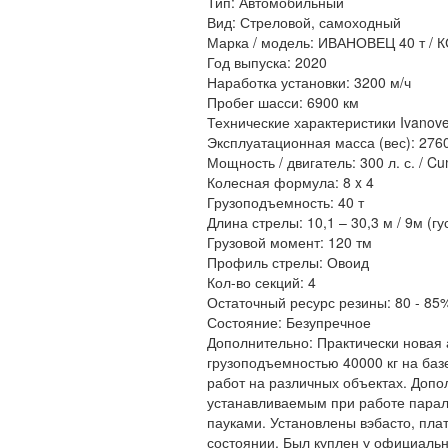
Тип: Автомобильный
Вид: Стреловой, самоходный
Марка / модель: ИВАНОВЕЦ 40 т / 
Год выпуска: 2020
Наработка установки: 3200 м/ч
Пробег шасси: 6900 км
Технические характеристики Ivanove
Эксплуатационная масса (вес): 2760
Мощность / двигатель: 300 л. с. / C
Колесная формула: 8 x 4
Грузоподъемность: 40 т
Длина стрелы: 10,1 – 30,3 м / 9м (гу
Грузовой момент: 120 тм
Профиль стрелы: Овоид
Кол-во секций: 4
Остаточный ресурс резины: 80 - 85
Состояние: Безупречное
Дополнительно: Практически новая
грузоподъемностью 40000 кг на баз
работ на различных объектах. Допо
устанавливаемым при работе паралл
пауками. Установлены вэбасто, пла
состоянии. Был куплен у официальн