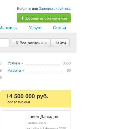
Войдите
или
Зарегистрируйтесь
Добавить объявление
Магазины
Услуги
Статьи
Все регионы
Найти
Услуги »
7
3553
Работа »
8
60
6
14 500 000 руб.
Торг возможен
Павел Давыдов
частное лицо
на сайте с 9 февраля 2020