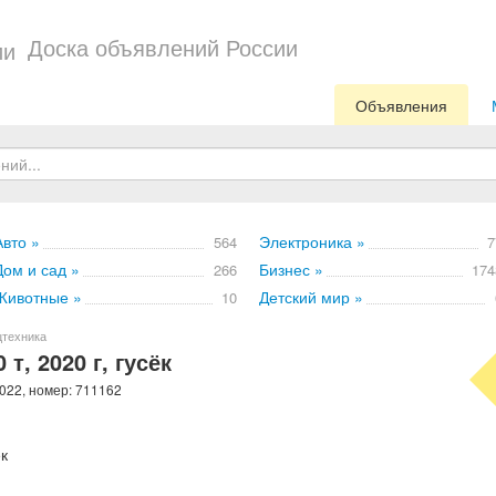
Доска объявлений России
Объявления
Авто »
Электроника »
564
7
Дом и сад »
Бизнес »
266
174
Животные »
Детский мир »
10
цтехника
т, 2020 г, гусёк
022, номер: 711162
ёк