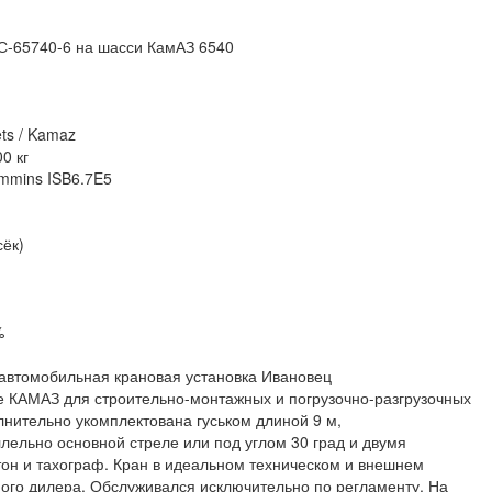
КС-65740-6 на шасси КамАЗ 6540
ts / Kamaz
0 кг
ummins ISB6.7E5
сёк)
%
 автомобильная крановая установка Ивановец
е КАМАЗ для строительно-монтажных и погрузочно-разгрузочных
лнительно укомплектована гуськом длиной 9 м,
ельно основной стреле или под углом 30 град и двумя
тон и тахограф. Кран в идеальном техническом и внешнем
ого дилера. Обслуживался исключительно по регламенту. На