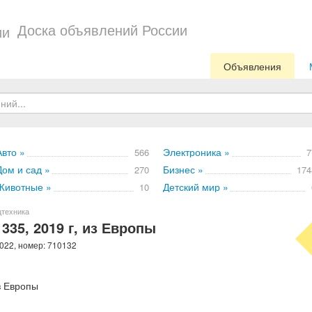
Доска объявлений России
Объявления
Авто »
Электроника »
566
7
Дом и сад »
Бизнес »
270
174
Животные »
Детский мир »
10
цтехника
335, 2019 г, из Европы
022, номер: 710132
з Европы