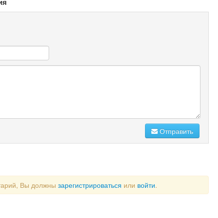
ия
Отправить
тарий, Вы должны
зарегистрироваться
или
войти
.