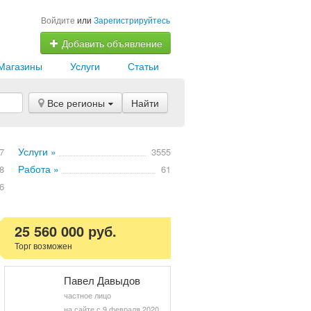
Войдите
или
Зарегистрируйтесь
Добавить объявление
Магазины
Услуги
Статьи
Все регионы
Найти
Услуги »
7
3555
Работа »
8
61
6
25 560 000 руб.
Торг возможен
Павел Давыдов
частное лицо
на сайте с 9 февраля 2020