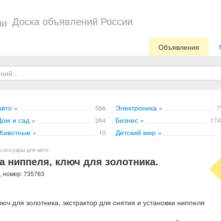
Доска объявлений России
Объявления
Авто »
Электроника »
566
7
Дом и сад »
Бизнес »
264
174
Животные »
Детский мир »
10
ксессуары для авто
а ниппеля, ключ для золотника.
, номер: 735763
юч для золотника, экстрактор для снятия и установки ниппеля