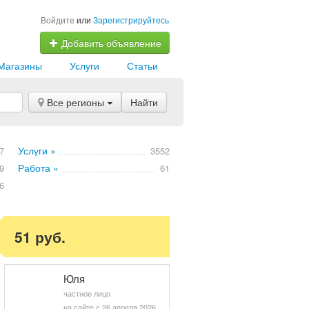
Войдите
или
Зарегистрируйтесь
Добавить объявление
Магазины
Услуги
Статьи
Все регионы
Найти
Услуги »
7
3552
Работа »
9
61
6
51 руб.
Юля
частное лицо
на сайте с 26 апреля 2026