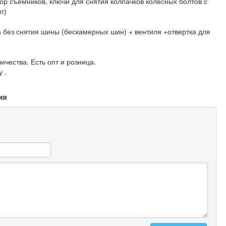
р съемников, ключи для снятия колпачков колесных болтов с
т)
 без снятия шины (бескамерных шин) + вентиля +отвертка для
ичества. Есть опт и розница.
 .
ия