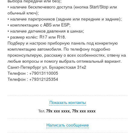
выбора передачи или без);
• наличие бесключевого доступа (кнопка Start/Stop или
обычный ключ);
• наличие парктроников (задние или передние и задние);
• комплектацию с ABS или ESP;
• наличие датчиков давления в шинах;
• размер колёс: R17 или R18.
Подберу и настрою приборную панель под конкретную
комплектацию автомобиля. По телефону подробно
проконсультирую, расскажу о всех особенностях, отвечу на
любые вопросы и помогу выбрать оптимальный вариант.
Санкт-Петербург ул. Бухарестская 31к2
Телефон : +79013110005
Телефон : +79312125354
Показать контакты
79x xxx xxxx, 79x xxx xxxx
Тел.
Написать сообщение