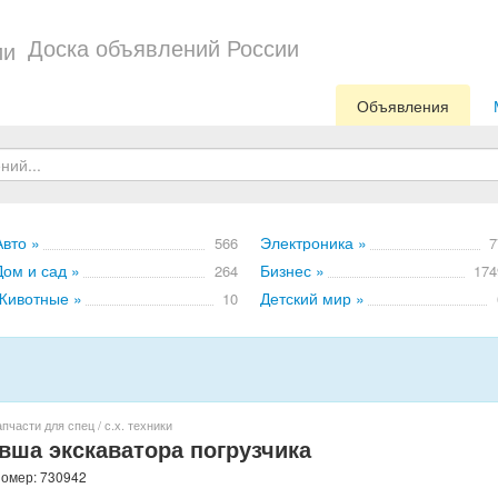
Доска объявлений России
Объявления
Авто »
Электроника »
566
7
Дом и сад »
Бизнес »
264
174
Животные »
Детский мир »
10
пчасти для спец / с.х. техники
вша экскаватора погрузчика
 номер: 730942