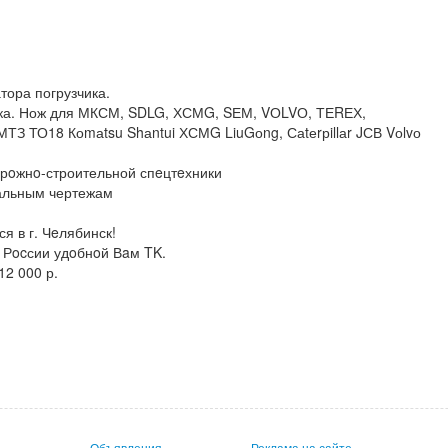
тора погрузчика.
ика. Нож для МКСМ, SDLG, ХСМG, SЕМ, VОLVО, ТЕRЕХ,
МТЗ ТО18 Коmаtsu Shаntui ХСМG LiuGоng, Саtеrрillаr JСВ Vоlvо
oрoжнo-строительной спeцтeхники
уальным чертежам
я в г. Чeлябинск!
 Рocсии удoбнoй Вaм TK.
2 000 р.
Объявления
Реклама на сайте