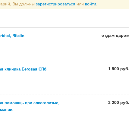
тарий, Вы должны
зарегистрироваться
или
войти
.
отдам даром
bital, Ritalin
1 500 руб.
ая клиника Беговая СПб
2 200 руб.
я помошщь при алкоголизме,
омании.