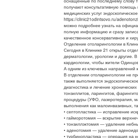
оснащенные по последнему слову т
получают консультативную помощь 
медицинских услуг эндоскопическо
https://clinic21odintsovo.ru/adenoton
можно подробнее узнать на официа
полную информацию и сразу записат
качественное консервативное и хир
Отделение отоларингологии в Клин
Сегодня в Клинике 21 открыты отде
дерматологии, урологии и другие. 
кардиологии, чтобы жители Одинцо
А одним из ключевых направлений к
В отделении отоларингологии не пр
также выполняется эндоскопическое 
диагностика и лечение хронических 
тонзиллитов, ларингитов, фарингит
процедуры (УФО, лазеротерапия, м
выполнения как малоинвазивных, та
• септопластика — исправление иск
• гайморотомия — вскрытие верхне
• тонзиллэктомия — удаление небн
• аденотомия — удаление аденоидов
• турбинопластика — операция на 