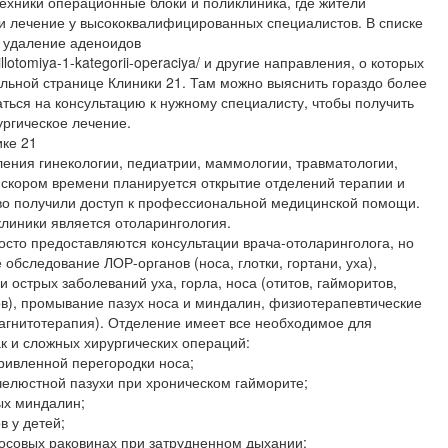
ехники операционные блоки и поликлиника, где жители
и лечение у высококвалифицированных специалистов. В списке
е удаление аденоидов
zillotomiya-1-kategorii-operaciya/ и другие направления, о которых
льной странице Клиники 21. Там можно выяснить гораздо более
ься на консультацию к нужному специалисту, чтобы получить
ургическое лечение.
ике 21
ления гинекологии, педиатрии, маммологии, травматологии,
В скором времени планируется открытие отделений терапии и
во получили доступ к профессиональной медицинской помощи.
линики является отоларингология.
осто предоставляются консультации врача-отоларинголога, но
обследование ЛОР-органов (носа, глотки, гортани, уха),
и острых заболеваний уха, горла, носа (отитов, гайморитов,
ов), промывание пазух носа и миндалин, физиотерапевтические
агнитотерапия). Отделение имеет все необходимое для
к и сложных хирургических операций:
ривленной перегородки носа;
челюстной пазухи при хроническом гайморите;
ых миндалин;
 у детей;
носовых раковинах при затрудненном дыхании;