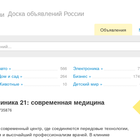
Доска объявлений России
Объявления
Авто »
Электроника »
566
7
Дом и сад »
Бизнес »
264
174
Животные »
Детский мир »
10
иника 21: современная медицина
 735876
 современный центр, где соединяются передовые технологии,
 и высочайший профессионализм врачей. В клинике