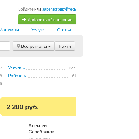
Войдите
или
Зарегистрируйтесь
Добавить объявление
Магазины
Услуги
Статьи
Все регионы
Найти
Услуги »
7
3555
Работа »
8
61
6
2 200 руб.
Алексей
Серебряков
частное лицо