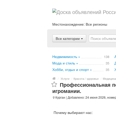
Местонахождение:
Все регионы
Все категории
Недвижимость »
138
Мода и стиль »
35
Хобби, отдых и спорт »
35
/
Услуги
/
Красота / здоровье
/
Медицина
Профессиональная п
игромании.
Курган
| Добавлено: 24 июня 2026, номе
Почему выбирают нас: