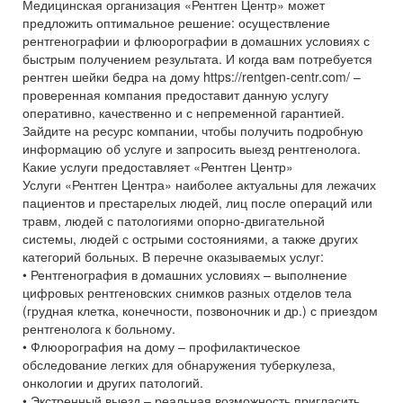
Медицинская организация «Рентген Центр» может
предложить оптимальное решение: осуществление
рентгенографии и флюорографии в домашних условиях с
быстрым получением результата. И когда вам потребуется
рентген шейки бедра на дому https://rentgen-centr.com/ –
проверенная компания предоставит данную услугу
оперативно, качественно и с непременной гарантией.
Зайдите на ресурс компании, чтобы получить подробную
информацию об услуге и запросить выезд рентгенолога.
Какие услуги предоставляет «Рентген Центр»
Услуги «Рентген Центра» наиболее актуальны для лежачих
пациентов и престарелых людей, лиц после операций или
травм, людей с патологиями опорно-двигательной
системы, людей с острыми состояниями, а также других
категорий больных. В перечне оказываемых услуг:
• Рентгенография в домашних условиях – выполнение
цифровых рентгеновских снимков разных отделов тела
(грудная клетка, конечности, позвоночник и др.) с приездом
рентгенолога к больному.
• Флюорография на дому – профилактическое
обследование легких для обнаружения туберкулеза,
онкологии и других патологий.
• Экстренный выезд – реальная возможность пригласить