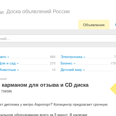
Доска объявлений России
Объявления
Авто »
Электроника »
565
7
Дом и сад »
Бизнес »
270
175
Животные »
Детский мир »
10
вание
 карманом для отзыва и CD диска
: 736586
ет диплома у метро Аэропорт? Копицентр предлагает срочную
альном оборудовании всего за 5 минут. В наличии