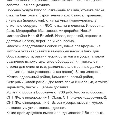
собственная спецтехника.
Воронеж услуга Илосос: откачка/вывоз ила, откачка песка,
откачка бентонита (строительных котлованов), траншеи,
ливневки (водостоков), откачка жира (жироуловитель),
очистные сооружения ЛОС, откачка и очистка. Илосос на
базе. Микрорайон Малышево, микрорайон Новый,
микрорайон Новый Бомбей. Навоз, перегной, чернозём
доставка навоза, перегноя и чернозёма.
Илососы представляют собой грузовые платформы, на
которые устанавливается вакуумный насос и баки для
сбора жидкости, органических остатков и мусора, а также
различное вспомогательное оборудования (пистолет-
стрела для очистки ила, различные электронные датчики,
пневматические установки и так далее). Заказ илососа.
Железнодорожный район, Коминтерновский район,
Северный жилой район. Доставка песка и щебёнки, а также
керамзита, песок и щебень доставка.
Услуги илососа в Воронеже от 700 руб. Чистка илососом.
СНТ Железнодорожник-1 ЮВжд, СНТ Железнодорожник-2,
СНТ Железнодорожник-6. Вывоз мусора, вывезти мусор,
ломовоз, услуги ломовоза, дренаж.
Какие преимущества имеет аренда илососа? Во-первых,