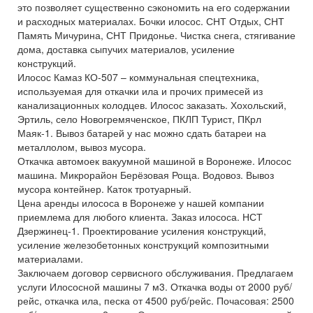
это позволяет существенно сэкономить на его содержании
и расходных материалах. Бочки илосос. СНТ Отдых, СНТ
Память Мичурина, СНТ Придонье. Чистка снега, стягивание
дома, доставка сыпучих материалов, усиление
конструкций.
Илосос Камаз КО-507 – коммунальная спецтехника,
используемая для откачки ила и прочих примесей из
канализационных колодцев. Илосос заказать. Хохольский,
Эртиль, село Новогремяченское, ПКЛП Турист, ПКрл
Маяк-1. Вывоз батарей у нас можно сдать батареи на
металлолом, вывоз мусора.
Откачка автомоек вакуумной машиной в Воронеже. Илосос
машина. Микрорайон Берёзовая Роща. Водовоз. Вывоз
мусора контейнер. Каток тротуарный.
Цена аренды илососа в Воронеже у нашей компании
приемлема для любого клиента. Заказ илососа. НСТ
Дзержинец-1. Проектирование усиления конструкций,
усиление железобетонных конструкций композитными
материалами.
Заключаем договор сервисного обслуживания. Предлагаем
услуги Илососной машины 7 м3. Откачка воды от 2000 руб/
рейс, откачка ила, песка от 4500 руб/рейс. Почасовая: 2500