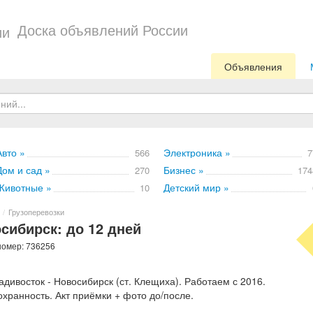
Доска объявлений России
Объявления
Авто »
Электроника »
566
7
Дом и сад »
Бизнес »
270
174
Животные »
Детский мир »
10
/
Грузоперевозки
сибирск: до 12 дней
номер: 736256
адивосток - Новосибирск (ст. Клещиха). Работаем с 2016.
хранность. Акт приёмки + фото до/после.