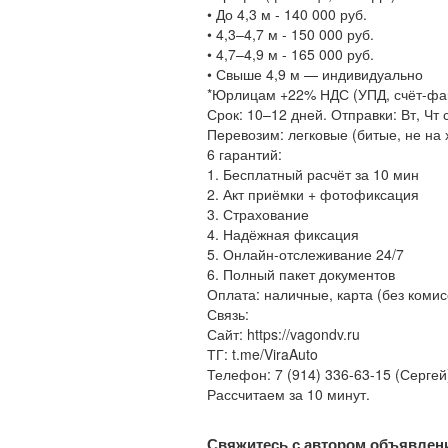
• До 4,3 м - 140 000 руб.
• 4,3–4,7 м - 150 000 руб.
• 4,7–4,9 м - 165 000 руб.
• Свыше 4,9 м — индивидуально
*Юрлицам +22% НДС (УПД, счёт-фак
Срок: 10–12 дней. Отправки: Вт, Чт
Перевозим: легковые (битые, не на 
6 гарантий:
1. Бесплатный расчёт за 10 мин
2. Акт приёмки + фотофиксация
3. Страхование
4. Надёжная фиксация
5. Онлайн-отслеживание 24/7
6. Полный пакет документов
Оплата: наличные, карта (без комис
Связь:
Сайт: https://vagondv.ru
ТГ: t.me/ViraAuto
Телефон: 7 (914) 336-63-15 (Сергей
Рассчитаем за 10 минут.
Свяжитесь с автором объявлен