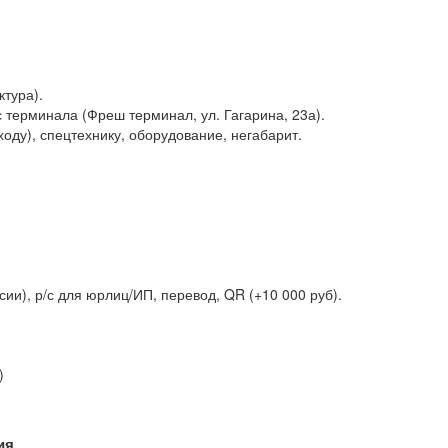
тура).
 с терминала (Фреш терминал, ул. Гагарина, 23а).
ходу), спецтехнику, оборудование, негабарит.
сии), р/с для юрлиц/ИП, перевод, QR (+10 000 руб).
)
ия