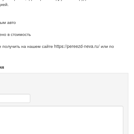
ией.
дым авто
ено в стоимость
лучить на нашем сайте https://pereezd-neva.ru/ или по
ия