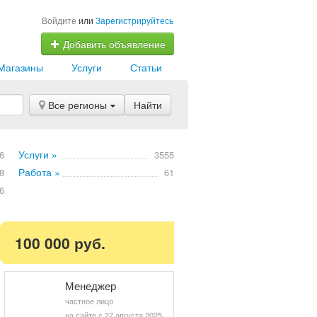
Войдите
или
Зарегистрируйтесь
Добавить объявление
Магазины
Услуги
Статьи
Все регионы
Найти
Услуги »
6
3555
Работа »
8
61
6
100 000 руб.
Менеджер
частное лицо
на сайте с 27 августа 2025