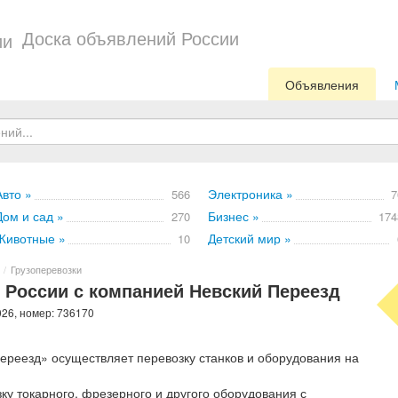
Доска объявлений России
Объявления
Авто »
Электроника »
566
7
Дом и сад »
Бизнес »
270
174
Животные »
Детский мир »
10
/
Грузоперевозки
о России с компанией Невский Переезд
026, номер: 736170
ереезд» осуществляет перевозку станков и оборудования на
ку токарного, фрезерного и другого оборудования с