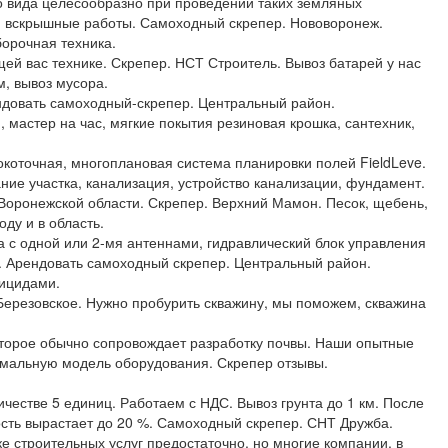
о вида целесообразно при проведении таких земляных
и вскрышные работы. Самоходный скрепер. Нововоронеж.
борочная техника.
й вас технике. Скрепер. НСТ Строитель. Вывоз батарей у нас
, вывоз мусора.
ндовать самоходный-скрепер. Центральный район.
, мастер на час, мягкие покытия резиновая крошка, сантехник,
окоточная, многоплановая система планировки полей FieldLeve.
ние участка, канализация, устройство канализации, фундамент.
в Воронежской области. Скрепер. Верхний Мамон. Песок, щебень,
оду и в область.
а с одной или 2-мя антеннами, гидравлический блок управления
 Арендовать самоходный скрепер. Центральный район.
бицидами.
Березовское. Нужно пробурить скважину, мы поможем, скважина
оторое обычно сопровождает разработку почвы. Наши опытные
мальную модель оборудования. Скрепер отзывы.
честве 5 единиц. Работаем с НДС. Вывоз грунта до 1 км. После
сть вырастает до 20 %. Самоходный скрепер. СНТ Дружба.
е строительных услуг предостаточно, но многие компании, в