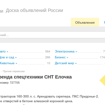
Доска объявлений России
Объявления
Авто »
Электроника »
564
7
Дом и сад »
Бизнес »
266
174
Животные »
Детский мир »
10
/
Прочие перевозки
енда спецтехники СНТ Елочка
 номер: 727705
ракторов 160-300 л. с. Арендовать скрепера. ПКС Придонье-2.
е отверстий в бетоне алмазной коронкой цена.