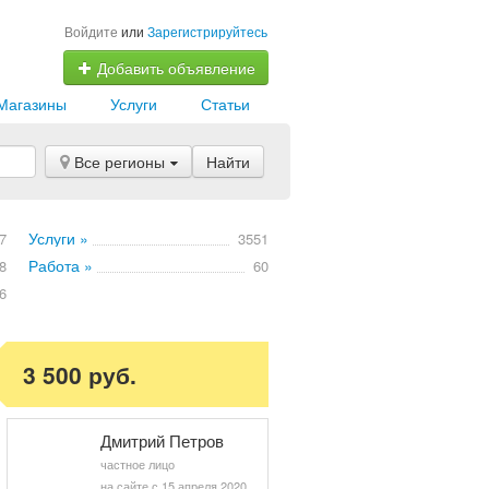
Войдите
или
Зарегистрируйтесь
Добавить объявление
Магазины
Услуги
Статьи
Все регионы
Найти
Услуги »
7
3551
Работа »
8
60
6
3 500 руб.
Дмитрий Петров
частное лицо
на сайте с 15 апреля 2020