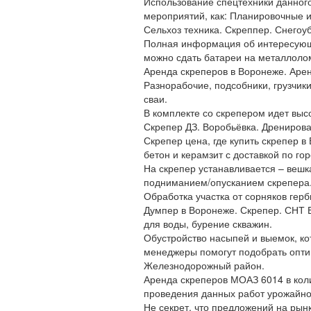
Использование спецтехники данног
мероприятий, как: Планировочные 
Сельхоз техника. Скреппер. Снегоу
Полная информация об интересующе
можно сдать батареи на металлолом
Аренда скреперов в Воронеже. Аре
Разнорабочие, подсобники, грузчики
сваи.
В комплекте со скрепером идет выс
Скрепер ДЗ. Воробьёвка. Дренирова
Скрепер цена, где купить скрепер 
бетон и керамзит с доставкой по гор
На скрепер устанавливается – вешк
подниманием/опусканием скрепера.
Обработка участка от сорняков гер
Думпер в Воронеже. Скрепер. СНТ 
для воды, бурение скважин.
Обустройство насыпей и выемок, к
менеджеры помогут подобрать опти
Железнодорожный район.
Аренда скреперов МОАЗ 6014 в коли
проведения данных работ урожайно
Не секрет, что предложений на рынк