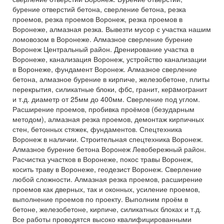
бурение отверстий бетона, сверление бетона, резка
проемов, резка проемов Воронеж, резка проемов в
Воронеже, алмазная резка. Вывезти мусор с участка нашим
ломовозом в Воронеже. Алмазное сверление бурение
Воронеж Центральный район. Дренирование участка в
Воронеже, канализация Воронеж, устройство канализации
в Воронеже, фундамент Воронеж. Алмазное сверление
бетона, алмазное бурение в кирпиче, железобетоне, плиты
перекрытия, силикатные блоки, фбc, гранит, кеpaмогpанит
и т.д. диаметр от 25мм до 400мм. Сверление под углом.
Расширение проемов, пробивка проёмов (безударным
методом), алмазная резка проемов, демонтаж кирпичных
стен, бетонных стяжек, фундаментов. Спецтехника
Воронеж в наличии. Строительная спецтехника Воронеж.
Алмазное бурение бетона Воронеж Левобережный район.
Расчистка участков в Воронеже, покос травы Воронеж,
косить траву в Воронеже, геодезист Воронеж. Сверление
любой сложности. Алмазная резка проемов, расширение
проемов как дверных, так и оконных, усиление проемов,
выполнение проемов по проекту. Выполним проём в
бетоне, железобетоне, кирпиче, силикатных блоках и т.д.
Все работы проводятся высоко квалифицированными