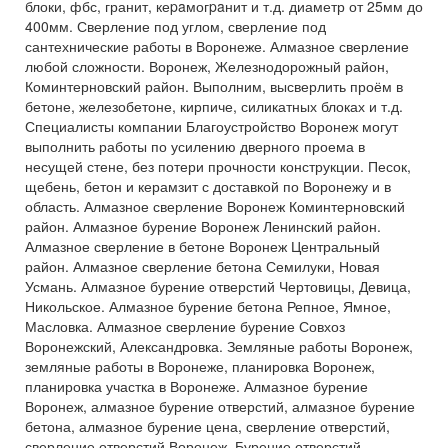
блоки, фбс, гранит, кеpaмогpaнит и т.д. диаметр от 25мм до
400мм. Сверление под углом, сверление под
сантехнические работы в Воронеже. Алмазное сверление
любой сложности. Воронеж, Железнодорожный район,
Коминтерновский район. Выполним, высверлить проём в
бетоне, железобетоне, кирпиче, силикатных блоках и т.д.
Специалисты компании Благоустройство Воронеж могут
выполнить работы по усилению дверного проема в
несущей стене, без потери прочности конструкции. Песок,
щебень, бетон и керамзит с доставкой по Воронежу и в
область. Алмазное сверление Воронеж Коминтерновский
район. Алмазное бурение Воронеж Ленинский район.
Алмазное сверление в бетоне Воронеж Центральный
район. Алмазное сверление бетона Семилуки, Новая
Усмань. Алмазное бурение отверстий Чертовицы, Девица,
Никольское. Алмазное бурение бетона Репное, Ямное,
Масловка. Алмазное сверление бурение Совхоз
Воронежский, Александровка. Земляные работы Воронеж,
земляные работы в Воронеже, планировка Воронеж,
планировка участка в Воронеже. Алмазное бурение
Воронеж, алмазное бурение отверстий, алмазное бурение
бетона, алмазное бурение цена, сверление отверстий,
сверление отверстий Воронеж. Бурение отверстий,