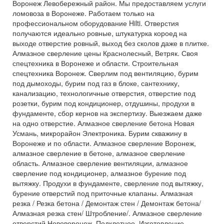
Воронеж Левобережный район. Мы предоставляем услуги
ломовоза в Воронеже. Работаем только на
профессиональном оборудование Hilti. Отверстия
получаются идеально ровные, штукатурка короед на
выходе отверстие ровный, выход без сколов даже в плитке.
Алмазное сверление цены Краснолесный, Ветряк. Своя
спецтехника в Воронеже и области. Строительная
спецтехника Воронеж. Сверлим под вентиляцию, бурим
под дымоходы, бурим под газ в блоке, сантехнику,
канализацию, технологичные отверстия, отверстие под
розетки, бурим под кондиционер, отдушины, продухи в
фундаменте, сбор кернов на экспертизу. Выезжаем даже
на одно отверстие. Алмазное сверление бетона Новая
Усмань, микрорайон Электроника. Бурим скважину в
Воронеже и по области. Алмазное сверление Воронеж,
алмазное сверление в бетоне, алмазное сверление
область. Алмазное сверление вентиляции, алмазное
сверление под кондиционер, алмазное бурение под
вытяжку. Продухи в фундаменте, сверление под вытяжку,
бурение отверстий под приточные клапаны. Алмазная
резка / Резка бетона / Демонтаж стен / Демонтаж бетона/
Алмазная резка стен/ Штробление/. Алмазное сверление
отверстий Нововоронеж, Подклетное. Изготовление,