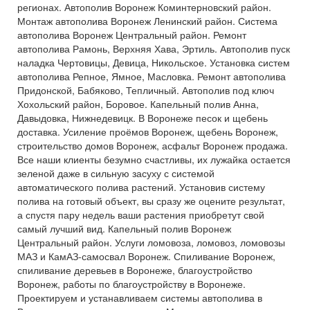
регионах. Автополив Воронеж Коминтерновский район.
Монтаж автополива Воронеж Ленинский район. Система
автополива Воронеж Центральный район. Ремонт
автополива Рамонь, Верхняя Хава, Эртиль. Автополив пуск
наладка Чертовицы, Девица, Никольское. Установка систем
автополива Репное, Ямное, Масловка. Ремонт автополива
Придонской, Бабяково, Тепличный. Автополив под ключ
Хохольский район, Боровое. Капельный полив Анна,
Давыдовка, Нижнедевицк. В Воронеже песок и щебень
доставка. Усиление проёмов Воронеж, щебень Воронеж,
строительство домов Воронеж, асфальт Воронеж продажа.
Все наши клиенты безумно счастливы, их лужайка остается
зеленой даже в сильную засуху с системой
автоматического полива растений. Установив систему
полива на готовый объект, вы сразу же оцените результат,
а спустя пару недель ваши растения приобретут свой
самый лучший вид. Капельный полив Воронеж
Центральный район. Услуги ломовоза, ломовоз, ломовозы
МАЗ и КамАЗ-самосвал Воронеж. Спиливание Воронеж,
спиливание деревьев в Воронеже, благоустройство
Воронеж, работы по благоустройству в Воронеже.
Проектируем и устанавливаем системы автополива в