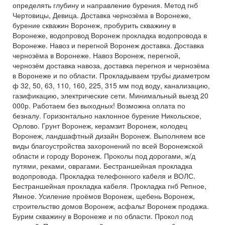
определять глубину и направление бурения. Метод гнб
Чертовицы, Девица. Доставка чернозёма в Воронеже,
бурение скважин Воронеж, пробурить скважину в
Воронеже, водопровод Воронеж прокладка водопровода в
Воронеже. Навоз и перегной Воронеж доставка. Доставка
чернозёма в Воронеже. Навоз Воронеж, перегной,
чернозём доставка навоза, доставка перегноя и чернозёма
в Воронеже и по области. Прокладываем трубы диаметром
ф 32, 50, 63, 110, 160, 225, 315 мм под воду, канализацию,
газификацию, электрические сети. Минимальный выезд 20
000р. Работаем без выходных! Возможна оплата по
безналу. Горизонтально наклонное бурение Никольское,
Орлово. Грунт Воронеж, керамзит Воронеж, колодец
Воронеж, ландшафтный дизайн Воронеж. Выполняем все
виды благоустройства захоронений по всей Воронежской
области и городу Воронеж. Проколы под дорогами, ж/д
путями, реками, оврагами. Бестраншейная прокладка
водопровода. Прокладка телефонного кабеля и ВОЛС.
Бестраншейная прокладка кабеля. Прокладка гнб Репное,
Ямное. Усиление проёмов Воронеж, щебень Воронеж,
строительство домов Воронеж, асфальт Воронеж продажа.
Бурим скважину в Воронеже и по области. Прокол под