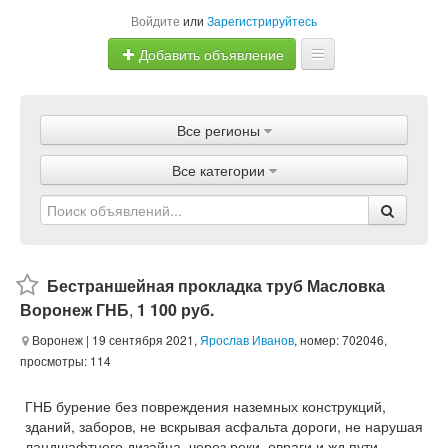
Войдите
или
Зарегистрируйтесь
Добавить объявление
Главная
Все регионы
Объявления
Все категории
Магазины
Услуги
Статьи
Бестраншейная прокладка труб Масловка
Воронеж ГНБ
,
1 100 руб.
Воронеж
| 19 сентября 2021,
Ярослав Иванов
, номер: 702046,
просмотры: 114
ГНБ бурение без повреждения наземных конструкций,
зданий, заборов, не вскрывая асфальта дороги, не нарушая
ландшафтного дизайна, через реки, овраги и жд пути.