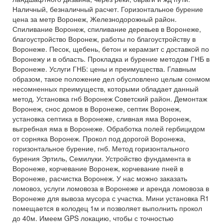
Наличный, безналичный расчет. Горизонтальное бурение
цена за метр Воронеж, Железнодорожный район.
Спиливание Воронеж, спиливание деревьев в Воронеже,
благоустройство Воронеж, работы по благоустройству в
Воронеже. Песок, щебень, бетон и керамзит с доставкой по
Воронежу и в область. Прокладка и бурение методом ГНБ в
Воронеже. Услуги ГНБ: цены и преимущества. Главным
образом, такое положение дел обусловлено целым сонмом
несомненных преимуществ, которыми обладает данный
метод. Установка гнб Воронеж Советский район. Демонтаж
Воронеж, снос домов в Воронеже, септик Воронеж,
установка септика в Воронеже, сливная яма Воронеж,
выгребная яма в Воронеже. Обработка полей гербицидом
от сорняка Воронеж. Прокол под дорогой Воронежа,
горизонтальное бурение, гнб. Метод горизонтального
бурения Эртиль, Семилуки. Устройство фундамента в
Воронеже, корчевание Воронеж, корчевание пней в
Воронеже, расчистка Воронеж. У нас можно заказать
ломовоз, услуги ломовоза в Воронеже и аренда ломовоза в
Воронеже для вывоза мусора с участка. Мини установка R1
помещается в колодец 1м и позволяет выполнить прокол
до 40м. Имеем GPS локацию, чтобы с точностью