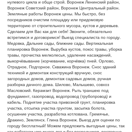
нулевого цикла и обще строй. Воронеж Ленинский район,
Воронеж Советский район, Воронеж Центральный район.
Земляные работы Воронеж цены. Мы быстро, без
посредников очистим площадку или придомовую
территорию от строительного мусора, кустов и деревьев.
Сделаем для Вас как для себя! Звоните, обязательно
встретимся и договоримся! Выезд специалиста по городу.
Медовка, Дальние сады, ближние сады. Вертикальная
планировка Воронеж. Вырубка кустов, покос травы, уборка
травы, прочистка мелколесья, удаление насаждений,
выкорчёвывание (корчевание, корчёвка) пней. Орлово,
Отрадное, Подгорное. Скважина Воронеж. Снос зданий
техникой и демонтаж конструкций вручную, снос
загородных домов, демонтаж садовых домов, ручная
разборка дачного дома. Шилово, Малышево, совхоз
Масловский. Керамзит Воронеж. Рыть траншею под
фундамент, газопровод, водопровод (трубопровод) и
кабель. Поднятие участка привозной грунт, планировка
участка, отсыпка участка грунтом, засыпка болота,
осушение участка, разработка котлована. Гремячье,
Дракино, Землянск. Глина Воронеж. Выезд для оценки по
городу бесплатный! Можем предложить выгодные цены, так
как работаем уже много лет и без посредников, постоянно