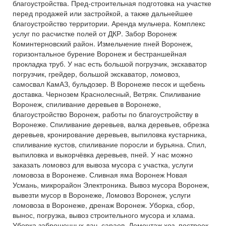
благоустройства. Пред-строительная подготовка на участке
перед продажей или застройкой, а также дальнейшее
благоустройство территории. Аренда мульчера. Комплекс
услуг по расчистке полей от ДКР. Забор Воронеж
Коминтерновский район. Измельчение пней Воронеж,
горизонтальное бурение Воронеж и бестраншейная
прокладка труб. У нас есть большой погрузчик, экскаватор
погрузчик, грейдер, большой экскаватор, ломовоз,
самосвал КамАЗ, бульдозер. В Воронеже песок и щебень
доставка. Чернозем Краснолесный, Ветряк. Спиливание
Воронеж, спиливание деревьев в Воронеже,
благоустройство Воронеж, работы по благоустройству в
Воронеже. Спиливание деревьев, валка деревьев, обрезка
деревьев, кронирование деревьев, выпиловка кустарника,
спиливание кустов, спиливание поросли и бурьяна. Спил,
выпиловка и выкорчёвка деревьев, пней. У нас можно
заказать ломовоз для вывоза мусора с участка, услуги
ломовоза в Воронеже. Сливная яма Воронеж Новая
Усмань, микрорайон Электроника. Вывоз мусора Воронеж,
вывезти мусор в Воронеже, Ломовоз Воронеж, услуги
ломовоза в Воронеже, дренаж Воронеж. Уборка, сбор,
вынос, погрузка, вывоз строительного мусора и хлама.
Уборка заброшенных дач, сараев. Демонтаж хоз. построек,