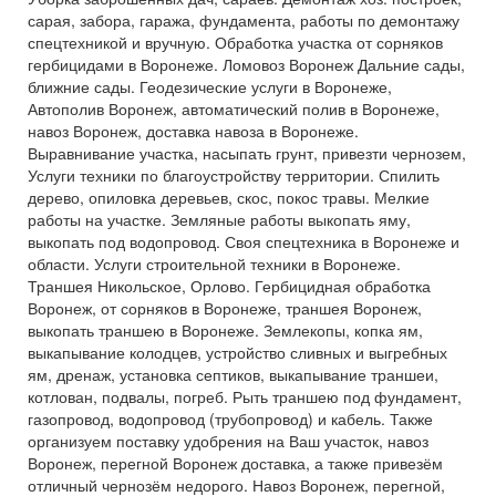
сарая, забора, гаража, фундамента, работы по демонтажу
спецтехникой и вручную. Обработка участка от сорняков
гербицидами в Воронеже. Ломовоз Воронеж Дальние сады,
ближние сады. Геодезические услуги в Воронеже,
Автополив Воронеж, автоматический полив в Воронеже,
навоз Воронеж, доставка навоза в Воронеже.
Выравнивание участка, насыпать грунт, привезти чернозем,
Услуги техники по благоустройству территории. Спилить
дерево, опиловка деревьев, скос, покос травы. Мелкие
работы на участке. Земляные работы выкопать яму,
выкопать под водопровод. Своя спецтехника в Воронеже и
области. Услуги строительной техники в Воронеже.
Траншея Никольское, Орлово. Гербицидная обработка
Воронеж, от сорняков в Воронеже, траншея Воронеж,
выкопать траншею в Воронеже. Землекопы, копка ям,
выкапывание колодцев, устройство сливных и выгребных
ям, дренаж, установка септиков, выкапывание траншеи,
котлован, подвалы, погреб. Рыть траншею под фундамент,
газопровод, водопровод (трубопровод) и кабель. Также
организуем поставку удобрения на Ваш участок, навоз
Воронеж, перегной Воронеж доставка, а также привезём
отличный чернозём недорого. Навоз Воронеж, перегной,