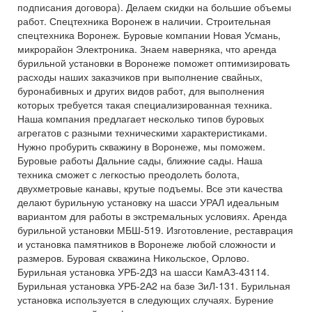
подписания договора). Делаем скидки на большие объемы
работ. Спецтехника Воронеж в наличии. Строительная
спецтехника Воронеж. Буровые компании Новая Усмань,
микрорайон Электроника. Знаем наверняка, что аренда
бурильной установки в Воронеже поможет оптимизировать
расходы наших заказчиков при выполнение свайных,
буронабивных и других видов работ, для выполнения
которых требуется такая специализированная техника.
Наша компания предлагает несколько типов буровых
агрегатов с разными техническими характеристиками.
Нужно пробурить скважину в Воронеже, мы поможем.
Буровые работы Дальние сады, ближние сады. Наша
техника сможет с легкостью преодолеть болота,
двухметровые канавы, крутые подъемы. Все эти качества
делают бурильную установку на шасси УРАЛ идеальным
вариантом для работы в экстремальных условиях. Аренда
бурильной установки МБШ-519. Изготовление, реставрация
и установка памятников в Воронеже любой сложности и
размеров. Буровая скважина Никольское, Орлово.
Бурильная установка УРБ-2Д3 на шасси КамАЗ-43114.
Бурильная установка УРБ-2А2 на базе ЗиЛ-131. Бурильная
установка используется в следующих случаях. Бурение