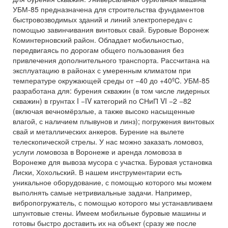
УБМ-85 предназначена для строительства фундаментов
быстровозводимых зданий и линий электропередач с
помощью завинчивания винтовых свай. Буровые Воронеж
Коминтерновский район. Обладает мобильностью,
передвигаясь по дорогам общего пользования без
привлечения дополнительного транспорта. Рассчитана на
эксплуатацию в районах с умеренным климатом при
температуре окружающей среды от −40 до +40ºC. УБМ-85
разработана для: бурения скважин (в том числе лидерных
скважин) в грунтах I −IV категорий по СНиП VI −2 −82
(включая вечномёрзлые, а также высоко насыщенные
влагой, с наличием плывунов и линз); погружения винтовых
свай и металлических анкеров. Бурение на вылете
телескопической стрелы. У нас можно заказать ломовоз,
услуги ломовоза в Воронеже и аренда ломовоза в
Воронеже для вывоза мусора с участка. Буровая установка
Лиски, Хохольский. В нашем инструментарии есть
уникальное оборудование, с помощью которого мы можем
выполнять самые нетривиальные задачи. Например,
вибропогружатель, с помощью которого мы устанавливаем
шпунтовые стены. Имеем мобильные буровые машины и
готовы быстро доставить их на объект (сразу же после