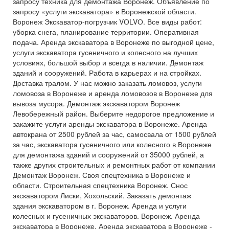
запросу техника для демонтажа Воронеж. Объявление по
запросу «услуги экскаватора» в Воронежской области.
Воронеж Экскаватор-погрузчик VОLVО. Все виды работ:
уборка снега, планирование территории. Оперативная
подача. Аренда экскаватора в Воронеже по выгодной цене,
услуги экскаватора гусеничного и колесного на лучших
условиях, большой выбор и всегда в наличии. Демонтаж
зданий и сооружений. Работа в карьерах и на стройках.
Доставка тралом. У нас можно заказать ломовоз, услуги
ломовоза в Воронеже и аренда ломовозов в Воронеже для
вывоза мусора. Демонтаж экскаватором Воронеж
Левобережный район. Выберите недорогое предложение и
закажите услуги аренды экскаватора в Воронеже. Аренда
автокрана от 2500 рублей за час, самосвала от 1500 рублей
за час, экскаватора гусеничного или колесного в Воронеже
для демонтажа зданий и сооружений от 35000 рублей, а
также других строительных и ремонтных работ от компании
Демонтаж Воронеж. Своя спецтехника в Воронеже и
области. Строительная спецтехника Воронеж. Снос
экскаватором Лиски, Хохольский. Заказать демонтаж
здания экскаватором в г. Воронеж. Аренда и услуги
колесных и гусеничных экскаваторов. Воронеж. Аренда
экскаватора в Воронеже. Аренда экскаватора в Воронеже -