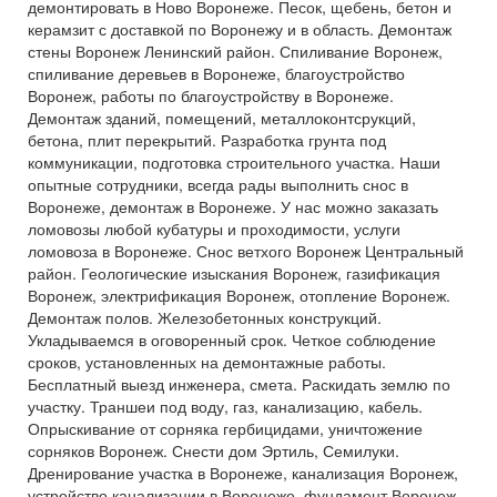
демонтировать в Ново Воронеже. Песок, щебень, бетон и
керамзит с доставкой по Воронежу и в область. Демонтаж
стены Воронеж Ленинский район. Спиливание Воронеж,
спиливание деревьев в Воронеже, благоустройство
Воронеж, работы по благоустройству в Воронеже.
Демонтаж зданий, помещений, металлоконтсрукций,
бетона, плит перекрытий. Разработка грунта под
коммуникации, подготовка строительного участка. Наши
опытные сотрудники, всегда рады выполнить снос в
Воронеже, демонтаж в Воронеже. У нас можно заказать
ломовозы любой кубатуры и проходимости, услуги
ломовоза в Воронеже. Снос ветхого Воронеж Центральный
район. Геологические изыскания Воронеж, газификация
Воронеж, электрификация Воронеж, отопление Воронеж.
Демонтаж полов. Железобетонных конструкций.
Укладываемся в оговоренный срок. Четкое соблюдение
сроков, установленных на демонтажные работы.
Бесплатный выезд инженера, смета. Раскидать землю по
участку. Траншеи под воду, газ, канализацию, кабель.
Опрыскивание от сорняка гербицидами, уничтожение
сорняков Воронеж. Снести дом Эртиль, Семилуки.
Дренирование участка в Воронеже, канализация Воронеж,
устройство канализации в Воронеже, фундамент Воронеж.