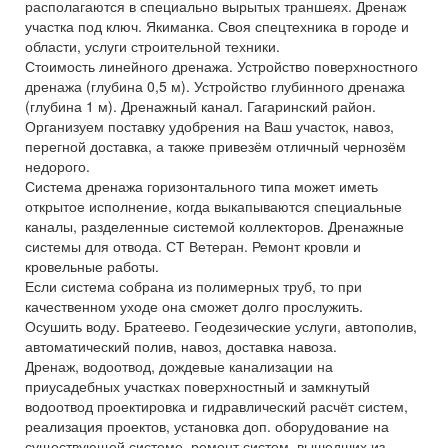
располагаются в специально вырытых траншеях. Дренаж
участка под ключ. Якиманка. Своя спецтехника в городе и
области, услуги строительной техники.
Стоимость линейного дренажа. Устройство поверхностного
дренажа (глубина 0,5 м). Устройство глубинного дренажа
(глубина 1 м). Дренажный канал. Гагаринский район.
Организуем поставку удобрения на Ваш участок, навоз,
перегной доставка, а также привезём отличный чернозём
недорого.
Система дренажа горизонтального типа может иметь
открытое исполнение, когда выкапываются специальные
каналы, разделенные системой коллекторов. Дренажные
системы для отвода. СТ Ветеран. Ремонт кровли и
кровельные работы.
Если система собрана из полимерных труб, то при
качественном уходе она сможет долго прослужить.
Осушить воду. Братеево. Геодезические услуги, автополив,
автоматический полив, навоз, доставка навоза.
Дренаж, водоотвод, дождевые канализации на
приусадебных участках поверхностный и замкнутый
водоотвод проектировка и гидравлический расчёт систем,
реализация проектов, установка доп. оборудование на
существующей системе, ремонт систем, вышедших из