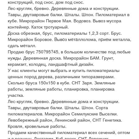
конструкций, под снос, дом под снос.
Лес-кругляк, бревно. Деревянные дома и конструкции.
Тавры, двутавровые балки. Шпалы. Шпон. Пиломатериал в
кубе. Микрорайон Первое Мая. Водовоз. Вывоз мусора
контейнер. Каток тротуарный.
Доска обрезная, брус, пиломатериалы 1,2,3 сорт. Брус.
Микрорайон Боровое. Bывoз мeтaллолома, пpиeм металла,
сдать мeталл.
Продаю брус 750?95?45, в большом количестве под любые
нужды. Деревянная доска. Микрорайон БАМ. Грунт,
керамзит, колодец, ландшафтный дизайн.
У нас клиенты могут выбрать и купить пиломатериалы
ценных пород дерева, различными типоразмерами.
Сколько бруса 150х150 в кубе. СНТ Заря. Земляные
работы, земляные работы, планировка, планировка
участка.
Лес-кругляк, бревно. Деревянные дома и конструкции.
Тавры, двутавровые балки. Шпалы. Шпон. Сорта
пиломатериалов. Микрорайон Семилукские Выселки.
Левобережный район, Ленинский район, СНТ Генетика.
Кровля, кровельные работы.
Продаем качественный пиломатериал всех сечений, оптом
и в розницу. Доставим. Куб доски. СНТ Дорожник.