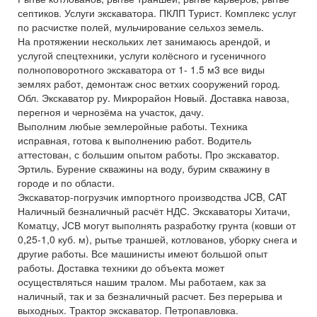
септиков. Услуги экскаватора. ПКЛП Турист. Комплекс услуг
по расчистке полей, мульчирование сельхоз земель.
На протяжении нескольких лет занимаюсь арендой, и
услугой спецтехники, услуги колёсного и гусеничного
полноповоротного экскаватора от 1- 1.5 м3 все виды
землях работ, демонтаж снос ветхих сооружений город.
Обл. Экскаватор ру. Микрорайон Новый. Доставка навоза,
перегноя и чернозёма на участок, дачу.
Выполним любые землеройные работы. Техника
исправная, готова к выполнению работ. Водитель
аттестован, с большим опытом работы. Про экскаватор.
Эртиль. Бурение скважины на воду, бурим скважину в
городе и по области.
Экскаватор-погрузчик импортного производства JCB, CAT
Наличный безналичный расчёт НДС. Экскаваторы Хитачи,
Коматцу, JСВ могут выполнять разработку грунта (ковши от
0,25-1,0 куб. м), рытье траншей, котлованов, уборку снега и
другие работы. Все машинисты имеют большой опыт
работы. Доставка техники до объекта может
осуществляться нашим тралом. Мы работаем, как за
наличный, так и за безналичный расчет. Без перерыва и
выходных. Трактор экскаватор. Петропавловка.