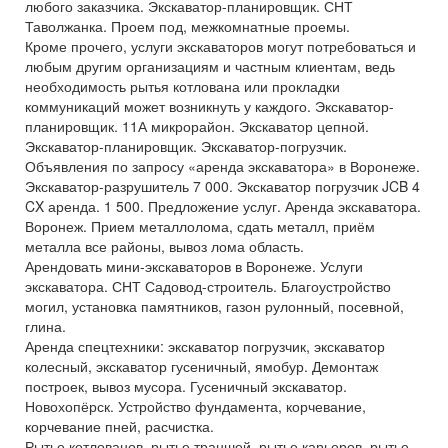
любого заказчика. Экскаватор-планировщик. СНТ
Таволжанка. Проем под, межкомнатные проемы.
Кроме прочего, услуги экскаваторов могут потребоваться и
любым другим организациям и частным клиентам, ведь
необходимость рытья котлована или прокладки
коммуникаций может возникнуть у каждого. Экскаватор-
планировщик. 11А микрорайон. Экскаватор цепной.
Экскаватор-планировщик. Экскаватор-погрузчик.
Объявления по запросу «аренда экскаватора» в Воронеже.
Экскаватор-разрушитель 7 000. Экскаватор погрузчик JCB 4
CX аренда. 1 500. Предложение услуг. Аренда экскаватора.
Воронеж. Прием металлолома, сдать металл, приём
металла все районы, вывоз лома область.
Арендовать мини-экскаваторов в Воронеже. Услуги
экскаватора. СНТ Садовод-строитель. Благоустройство
могил, установка памятников, газон рулонный, посевной,
глина.
Аренда спецтехники: экскаватор погрузчик, экскаватор
колесный, экскаватор гусеничный, ямобур. Демонтаж
построек, вывоз мусора. Гусеничный экскаватор.
Новохопёрск. Устройство фундамента, корчевание,
корчевание пней, расчистка.
Рытье котлованов, рытье траншей, рытье карьеров, рытье