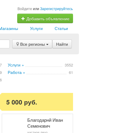
Войдите
или
Зарегистрируйтесь
Добавить объявление
Магазины
Услуги
Статьи
Все регионы
Найти
Услуги »
7
3552
Работа »
9
61
6
5 000 руб.
Благодарнй Иван
Семенович
частное лицо