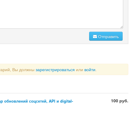
Отправить
тарий, Вы должны
зарегистрироваться
или
войти
.
100 руб.
 обновлений соцсетей, API и digital-