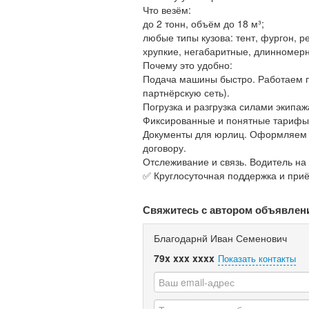
Что везём:
до 2 тонн, объём до 18 м³;
любые типы кузова: тент, фургон, 
хрупкие, негабаритные, длинномер
Почему это удобно:
Подача машины быстро. Работаем по
партнёрскую сеть).
Погрузка и разгрузка силами экипаж
Фиксированные и понятные тарифы. 
Документы для юрлиц. Оформляем т
договору.
Отслеживание и связь. Водитель на с
✅ Круглосуточная поддержка и при
Свяжитесь с автором объявлен
Благодарнй Иван Семенович
79x xxx xxxx
Показать контакты