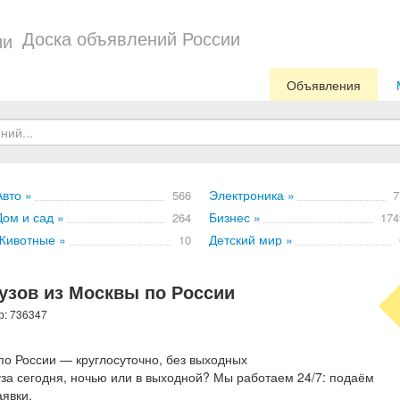
Доска объявлений России
Объявления
Авто »
Электроника »
566
7
Дом и сад »
Бизнес »
264
174
Животные »
Детский мир »
10
рузов из Москвы по России
р: 736347
 по России — круглосуточно, без выходных
уза сегодня, ночью или в выходной? Мы работаем 24/7: подаём
аявки.