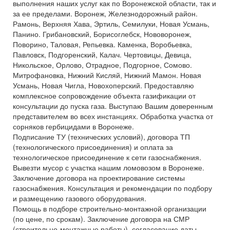
выполнения наших услуг как по Воронежской области, так и
за ее пределами. Воронеж, Железнодорожный район.
Рамонь, Верхняя Хава, Эртиль, Семилуки, Новая Усмань,
Панино. Грибановский, Борисоглебск, Нововоронеж,
Поворино, Таловая, Репьевка. Каменка, Воробьевка,
Павловск, Подгоренский, Калач. Чертовицы, Девица,
Никольское, Орлово, Отрадное, Подгорное, Сомово.
Митрофановка, Нижний Кисляй, Нижний Мамон. Новая
Усмань, Новая Чигла, Новохоперский. Предоставляю
комплексное сопровождение объекта газификации от
консультации до пуска газа. Выступаю Вашим доверенным
представителем во всех инстанциях. Обработка участка от
сорняков гербицидами в Воронеже.
Подписание ТУ (технических условий), договора ТП
(технологического присоединения) и оплата за
технологическое присоединение к сети газоснабжения.
Вывезти мусор с участка нашим ломовозом в Воронеже.
Заключение договора на проектирование системы
газоснабжения. Консультация и рекомендации по подбору
и размещению газового оборудования.
Помощь в подборе строительно-монтажной организации
(по цене, по срокам). Заключение договора на СМР
(строительно-монтажные работы), согласование даты