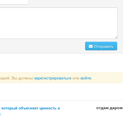
Отправить
тарий, Вы должны
зарегистрироваться
или
войти
.
отдам даром
, который объясняет ценность и
!