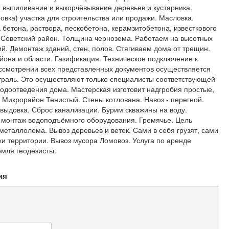
е, выпиливание и выкорчёвывание деревьев и кустарника.
овка) участка для строительства или продажи. Масловка.
бетона, раствора, пескобетона, керамзитобетона, известкового
. Советский район. Толщина чернозема. Работаем на высотных
й. Демонтаж зданий, стен, полов. Стягиваем дома от трещин.
она и области. Газификация. Техническое подключение к
ссмотрении всех представленных документов осуществляется
страль. Это осуществляют только специалисты соответствующей
одоотведения дома. Мастерская изготовит надгробия простые,
 Микрорайон Тенистый. Стены котлована. Навоз - перегной.
авыдовка. Сброс канализации. Бурим скважины на воду.
и монтаж водоподъёмного оборудования. Гремячье. Цель
металлолома. Вывоз деревьев и веток. Сами в себя грузят, сами
ки территории. Вывоз мусора Ломовоз. Услуга по аренде
емля геодезисты.
ия