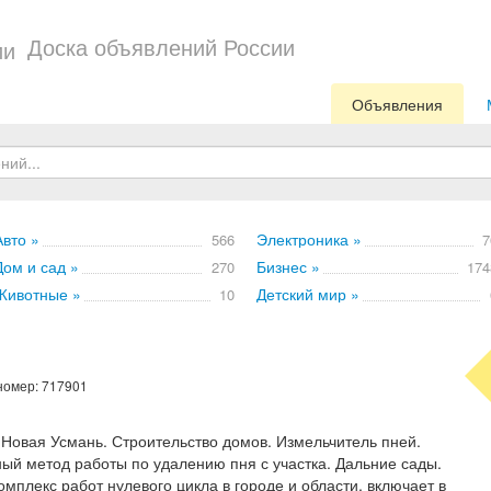
Доска объявлений России
Объявления
Авто »
Электроника »
566
7
Дом и сад »
Бизнес »
270
174
Животные »
Детский мир »
10
 номер: 717901
Новая Усмань. Строительство домов. Измельчитель пней.
ый метод работы по удалению пня с участка. Дальние сады.
плекс работ нулевого цикла в городе и области, включает в