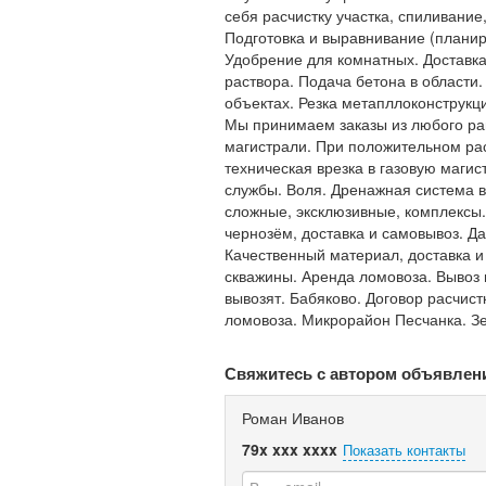
себя расчистку участка, спиливани
Подготовка и выравнивание (планир
Удобрение для комнатных. Доставка 
раствора. Подача бетона в области
объектах. Резка метапллоконструкци
Мы принимаем заказы из любого рай
магистрали. При положительном ра
техническая врезка в газовую маги
службы. Воля. Дренажная система в
сложные, эксклюзивные, комплексы.
чернозём, доставка и самовывоз. Д
Качественный материал, доставка 
скважины. Аренда ломовоза. Вывоз 
вывозят. Бабяково. Договор расчист
ломовоза. Микрорайон Песчанка. З
Свяжитесь с автором объявлен
Роман Иванов
79x xxx xxxx
Показать контакты