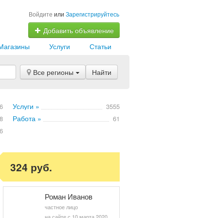
Войдите
или
Зарегистрируйтесь
Добавить объявление
Магазины
Услуги
Статьи
Все регионы
Найти
Услуги »
6
3555
Работа »
8
61
6
324 руб.
Роман Иванов
частное лицо
на сайте с 10 марта 2020