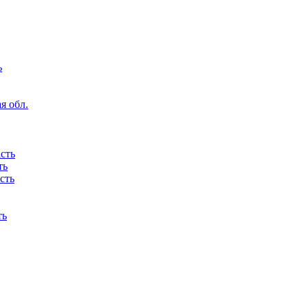
ь
я обл.
сть
ть
сть
ть