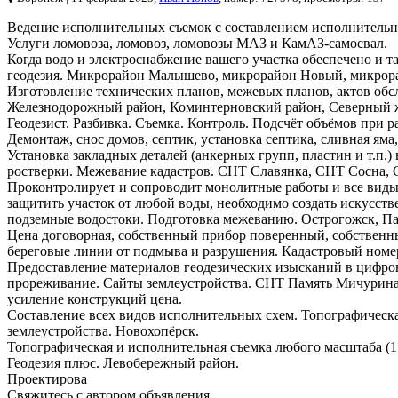
Ведение исполнительных съемок с составлением исполнитель
Услуги ломовоза, ломовоз, ломовозы МАЗ и КамАЗ-самосвал.
Когда водо и электроснабжение вашего участка обеспечено и т
геодезия. Микрорайон Малышево, микрорайон Новый, микрорай
Изготовление технических планов, межевых планов, актов обсл
Железнодорожный район, Коминтерновский район, Северный жи
Геодезист. Разбивка. Съемка. Контроль. Подсчёт объёмов при 
Демонтаж, снос домов, септик, установка септика, сливная яма,
Установка закладных деталей (анкерных групп, пластин и т.п
ростверки. Межевание кадастров. СНТ Славянка, СНТ Сосна, 
Проконтролирует и сопроводит монолитные работы и все виды
защитить участок от любой воды, необходимо создать искусст
подземные водостоки. Подготовка межеванию. Острогожск, Па
Цена договорная, собственный прибор поверенный, собственны
береговые линии от подмыва и разрушения. Кадастровый номер
Предоставление материалов геодезических изысканий в цифрово
прореживание. Сайты землеустройства. СНТ Память Мичурина.
усиление конструкций цена.
Составление всех видов исполнительных схем. Топографическа
землеустройства. Новохопёрск.
Топографическая и исполнительная съемка любого масштаба (1:5
Геодезия плюс. Левобережный район.
Проектирова
Свяжитесь с автором объявления