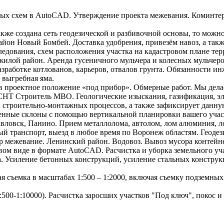
ных схем в AutoCAD. Утверждение проекта межевания. Коминте
акже создана сеть геодезической и разбивочной основы, то можн
он Новый Бомбей. Доставка удобрения, привезём навоз, а такж
едования, схем расположения участка на кадастровом плане тер
лой район. Аренда гусеничного мульчера и колесных мульчеро
разработке котлованов, карьеров, отвалов грунта. Обязанности 
 выгребная яма.
.) в проектное положение «под прибор». Обмерные работ. Мы де
СНТ Строитель МВО. Геологические изыскания, газификация, эл
 строительно-монтажных процессов, а также зафиксирует данн
венные склоны с помощью вертикальной планировки вашего учас
вловск, Панино. Прием металлолома, автолом, лом алюминия, л
й транспорт, выезд в любое время по Воронеж областям. Геоде
 межевание. Ленинский район. Водовоз. Вывоз мусора контейне
м виде в формате AutoCAD. Расчистка и уборка земельного участ
 Усиление бетонных конструкций, усиление стальных конструк
я съемка в масштабах 1:500 – 1:2000, включая съемку подземны
00-1:10000). Расчистка заросших участков "Под ключ", покос и 