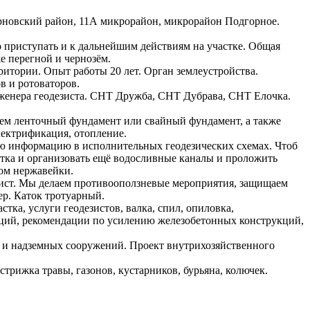
рновский район, 11А микрорайон, микрорайон Подгорное.
о приступать и к дальнейшим действиям на участке. Общая
е перегной и чернозём.
ритории. Опыт работы 20 лет. Орган землеустройства.
в и ротоваторов.
инженера геодезиста. СНТ Дружба, СНТ Дубрава, СНТ Елочка.
лаем ленточный фундамент или свайный фундамент, а также
ектрификация, отопление.
ую информацию в исполнительных геодезических схемах. Чтоб
тка и организовать ещё водосливные каналы и проложить
ом нержавейки.
зист. Мы делаем противооползневые мероприятия, защищаем
р. Каток тротуарный.
ка, услуги геодезистов, валка, спил, опиловка,
ций, рекомендации по усилению железобетонных конструкций,
х и надземных сооружений. Проект внутрихозяйственного
стрижка травы, газонов, кустарников, бурьяна, колючек.