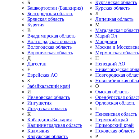
Б
Курганская область
Башкортостан (Башкирия)
Курская область
Белгородская область
Л
Брянская область
Липецкая область
Бурятия
М
В
Магаданская област
Владимирская область
Марий Эл
Волгоградская область
Мордовия
Вологодская область
Москва и Московска
Воронежская область
Мурманская область
Д
Н
Дагестан
Ненецкий АО
Е
Нижегородская обла
Еврейская АО
Новгородская облас
З
Новосибирская обла
Забайкальский край
О
И
Омская область
Ивановская область
Оренбургская облас
Ингушетия
Орловская область
Иркутская область
П
К
Пензенская область
Кабардино-Балкария
Пермский край
Калининградская область
Приморский край
Калмыкия
Псковская область
Калужская область
Р