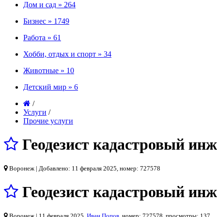
Дом и сад »
264
Бизнес »
1749
Работа »
61
Хобби, отдых и спорт »
34
Животные »
10
Детский мир »
6
/
Услуги
/
Прочие услуги
Геодезист кадастровый ин
Воронеж
| Добавлено: 11 февраля 2025, номер: 727578
Геодезист кадастровый ин
Воронеж
| 11 февраля 2025,
Иван Попов
, номер: 727578, просмотры: 137