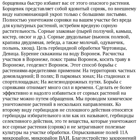
борщевика быстро избавит вас от этого опасного растения.
Борщевик представляет собой ядовитый сорняк, по внешнему
виду напоминающий укроп только с большими листьями.
Полностью уничтожим сорняки на вашем участке без вреда
для культурных растений, истребим вредную сорную
растительность. Сорные злаковые (пырей ползучий, камыш,
костер, овсюг и др.). Сорные двудольные (вьюнок полевой,
крапива двудомная, лебеда, а также молочай, одуванчик,
полынь, хвощ). Цель гербицидной обработки Чертовицы,
Девица. Бурение скважины на воду Воронеж. Расчистка
участков в Воронеже, покос травы Воронеж, косить траву в
Воронеже, геодезист Воронеж. Этот способ борьбы с
растениями-вредителями применим: На территориях частных
домовладений; В полях; В парковых зонах; На стадионах и
спортплощадках; На железнодорожных путях. Борьба с
сорняками отнимает много сил и времени. Сделать ее более
эффективно и надолго избавиться от сорных растений на
участке можно путем обращения. Мы проводим химическое
уничтожение растений в нескольких направлениях. Ко
второму виду гербицидов не сплошного действия относятся
гербициды избирательного или как их называют, гербициды
селективного действия, это те вещества, которые уничтожают
все сорные растения (сорняк) и не затрагивают полезные
культуры на участке обработки. Опрыскивание полей 11А
микрорайон, микрорайон ВАИ. Благоустройство захоронений