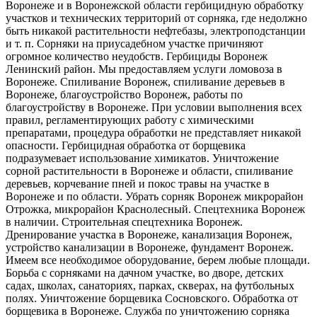
Воронеже и в Воронежской области гербицидную обработку
участков и технических территорий от сорняка, где недолжно
быть никакой растительности нефтебазы, электроподстанции
и т. п. Сорняки на приусадебном участке причиняют
огромное количество неудобств. Гербициды Воронеж
Ленинский район. Мы предоставляем услуги ломовоза в
Воронеже. Спиливание Воронеж, спиливание деревьев в
Воронеже, благоустройство Воронеж, работы по
благоустройству в Воронеже. При условии выполнения всех
правил, регламентирующих работу с химическими
препаратами, процедура обработки не представляет никакой
опасности. Гербицидная обработка от борщевика
подразумевает использование химикатов. Уничтожение
сорной растительности в Воронеже и области, спиливание
деревьев, корчевание пней и покос травы на участке в
Воронеже и по области. Убрать сорняк Воронеж микрорайон
Отрожка, микрорайон Краснолесный. Спецтехника Воронеж
в наличии. Строительная спецтехника Воронеж.
Дренирование участка в Воронеже, канализация Воронеж,
устройство канализации в Воронеже, фундамент Воронеж.
Имеем все необходимое оборудование, берем любые площади.
Борьба с сорняками на дачном участке, во дворе, детских
садах, школах, санаториях, парках, скверах, на футбольных
полях. Уничтожение борщевика Сосновского. Обработка от
борщевика в Воронеже. Служба по уничтожению сорняка